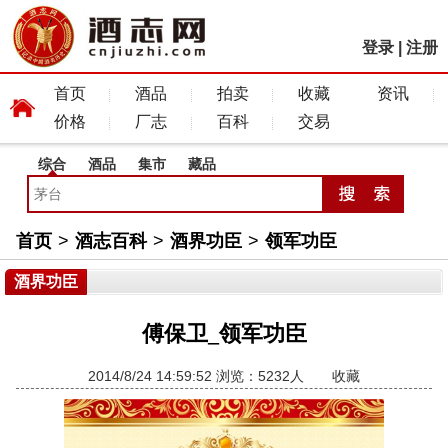
登录
|
注册
首页
酒品
拍卖
收藏
资讯
价格
厂志
百科
交易
综合
酒品
集市
藏品
首页
>
酒志百科
>
酒界功臣
>
领军功臣
酒界功臣
傅保卫_领军功臣
2014/8/24 14:59:52 浏览：5232人
收藏