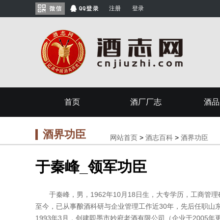
注册
登录
首页
酒厂厂志
酒品
酒界功臣
网站首页
>
酒志百科
>
酒界功臣
于秦峰_领军功臣
于秦峰，男，1962年10月18日生，大专学历，工商管理
至今，已从事酿酒科研与企业管理工作近30年，先后任职山
1993年3月，创建即墨市妙府老酒有限公司（企业于200