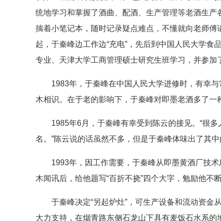
统地学习和掌握了酒曲、配酒、生产管理等老酒生产
揣着小笔记本，随时记录疑点难点，不懂就向老师傅请
起，于秦峰边工作边“充电”，先后到中国人民大学食
专业、天津大学工商管理硕士研究生班学习，并参加
1983年，于秦峰在中国人民大学进修时，有幸与
木相识。在于老的影响下，于秦峰对即墨老酒多了一
1985年6月，于秦峰有幸受到陈云的接见。“很
名。”陈云说的话虽然不多，但是于秦峰体味出了其中
1993年，因工作需要，于秦峰从即墨黄酒厂技术
木闻讯后，给他题写“百折不挠”四个大字，勉励他不
于秦峰决定“另起炉灶”，可生产设备和流动资金从
大力支持，在烟青路东侧石龙山下具有麦饭石水系的