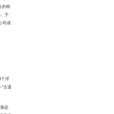
生的精
称。于
公司成
4个浮
“古遗
曲蘖必