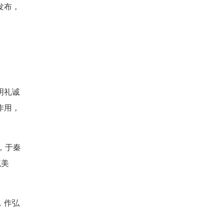
发布，
明礼诚
作用，
，于秦
统美
，作弘