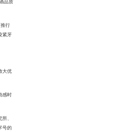
酒品质
面推行
咬紧牙
放大优
动感时
究所、
字号的