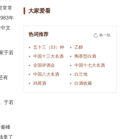
里常常
大家爱看
83年
大中文
热词推荐
换一组
五十三（53）种
乙醇
家于若
中国十三大名酒
陶香型白酒
全国评酒会
中国十七大名酒
中国八大名酒
白兰地
还有
鸡尾酒
白酒收藏
。于若
于秦峰
钱拿了