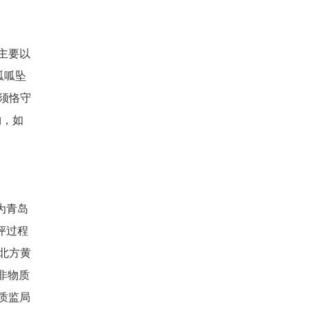
主要以
呱呱坠
须恪守
物，如
为青岛
评过程
北方黄
非物质
质监局