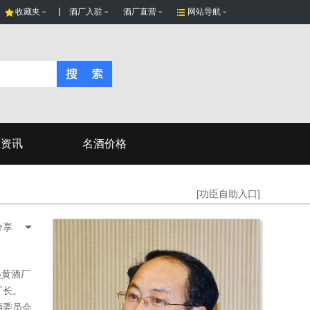
收藏夹
酒厂入驻
酒厂直营
网站导航
态资讯
名酒价格
[功臣自助入口]
分享
墨黄酒厂
厂长。
酒委员会