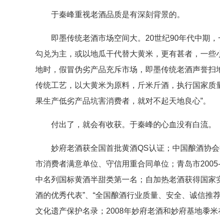
于秦峰重视老酒品质是有深刻背景的。
即墨传统老酒市场空间大。20世纪90年代中期，
勾兑为主，或以地瓜干代替大黄米，更有甚者，一些小
地时，假冒伪劣产品充斥市场，即墨传统老酒声誉扫
传统工艺，以大黄米为原料，斤米斤酒，执行国家质量
果生产低劣产品坑害消费者，就对不起天地良心”。
付出了，就会有收获。于秦峰的心血没有白流。
妙府老酒获全国首批黄酒QS认证；中国酿酒协会授
市消费者满意单位、守信用重合同单位；青岛市2005-
中名列国标黄酒半甜类第一名；自加热老酒获得国家
酒的优秀代表”、“全国酿酒行业质量、安全、诚信推荐
文化遗产保护名录；2008年妙府老酒和妙府基地黍