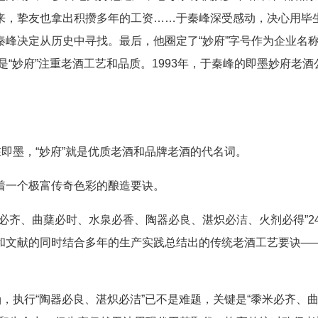
来，挚友也拿出积攒多年的工资……于秦峰深受感动，决心用毕
峰决定从历史中寻找。最后，他圈定了“妙府”字号作为企业名
是“妙府”注重老酒工艺和品质。1993年，于秦峰的即墨妙府老酒
即墨，“妙府”就是优质老酒和品牌老酒的代名词。
一个极富传奇色彩的酿造要诀。
齐、曲蘖必时、水泉必香、陶器必良、湛炽必洁、火剂必得”2
和文献的同时结合多年的生产实践总结出的传统老酒工艺要诀——
执行“陶器必良、湛炽必洁”已不是难题，关键是“黍米必齐、