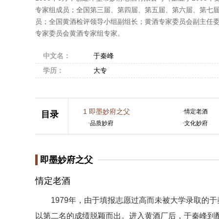
专家组成员；全国第三届、第四届、第五届、第六届、第七
员；全国黄酒检评领导小组副组长；黄酒专家委员会副主任
专家委员会黄酒专家组专家。
中文名：
于秦峰
学历：
大专
1
即墨妙府之父
·
情定老酒
目录
·
品质妙府
·
文化妙府
即墨妙府之父
情定老酒
1979年，由于填报志愿过高而未被大学录取的于
以第二名的成绩脱颖而出。进入黄酒厂后，于秦峰到