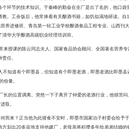
各个环节的技术知识。于秦峰的勤奋在全厂是出了名的，他口袋
教。工余饭后，他常捧着有关酿酒书籍，如饥似渴地研读。自19
品营养进修班、青岛第一轻工业学校酿酒食品工程专业、山西刊
了清华大学酿酒高级职业经理培训班。
常来授课的陈云同志夫人、国家食品协会顾问、全国著名营养专
种责任。
多人不知道有个即墨县，但知道有个即墨老酒，即墨老酒比即墨县
的份量。
厂长的位置调离。突然一下子离开了钟爱的老酒行业，他很苦闷
断进取。
何而来？正当他为此寝食不安时，即墨市国家泊子村委会给予
地方划出20多亩地支持他建厂，老母亲将积攒多年给弟弟结婚的