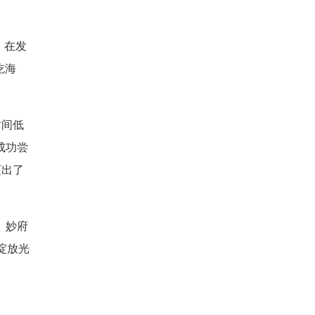
，在发
吃海
时间低
成功尝
迈出了
。妙府
绽放光