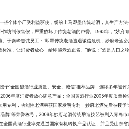
一些个体小厂受利益驱使，纷纷上马即墨传统老酒，其生产方法
作坊制假售假，严重败坏了传统老酒的声誉。1993年，“妙府”
地。于秦峰告诫员工：“即墨传统老酒遭遇诚信危机，妙府老酒必
标准，让消费者放心，给即墨老酒正名。”他说：“酒是入口之
予“全国酿酒行业质量、安全、诚信”推荐品牌；连续多年被评
2006年度消费者放心满意产品；全国黄酒行业2005年度质量检
实用专利，功能性老酒荣获国家发明专利，妙府老酒先后被授予“
品牌”等荣誉称号，2008年妙府老酒传统酿造技艺被列入青岛市
米在全国黄酒行业率先通过国家有机转换产品认证，并且受山东省