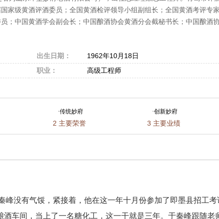
届国家级黄酒评酒委员；全国黄酒检评领导小组副组长；全国黄酒考评专
委员；中国黄酒学会副会长；中国酿酒协会黄酒分会截秘书长；中国酿酒
出生日期：
1962年10月18日
职业：
高级工程师
·
传统妙府
·
创新妙府
2
主要荣誉
3
主要业绩
秦峰没有气馁，紧接着，他在这一年十月份参加了即墨县招工考
酿酒车间，当上了一名糖化工，这一干就是三年。于秦峰跟随老