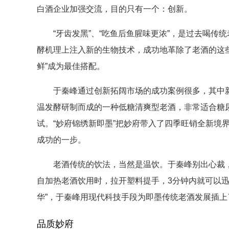
白酒企业加强交流，目的只有一个：创新。
“牙齿发黑”、“吃鱼后鱼腥味更浓”，是过去喝传统
酵机理上注入新的生物技术，成功地革除了老酒的这些
鲜”成为最佳搭配。
于秦峰通过创新拓阔市场的成功案例很多，其中新产
温发酵研制而成的一种低糖清爽型老酒，非常适合糖
试。“妙府锦绣新即墨”把妙府带入了四季旺销全新境
成功的一步。
老酒传统的饮法，当然是温饮。于秦峰别出心裁，
自加热老酒饮用时，拉开塑料提手，3分钟内就可以迅
华”，于秦峰用现代科技手段为即墨传统老酒发展插上
品质妙府