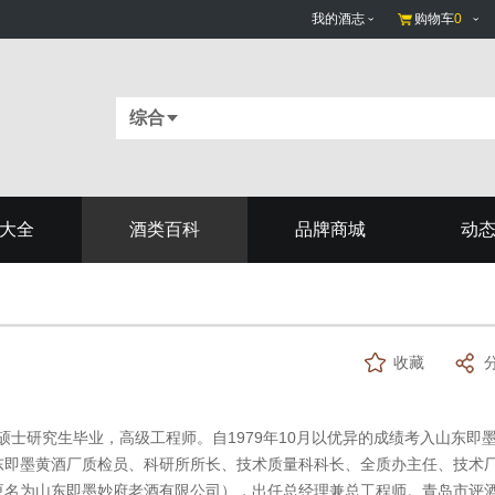
我的酒志
购物车
0
综合
大全
酒类百科
品牌商城
动
收藏
硕士研究生毕业，高级工程师。自1979年10月以优异的成绩考入山东即
东即墨黄酒厂质检员、科研所所长、技术质量科科长、全质办主任、技术
5年更名为山东即墨妙府老酒有限公司），出任总经理兼总工程师。青岛市评