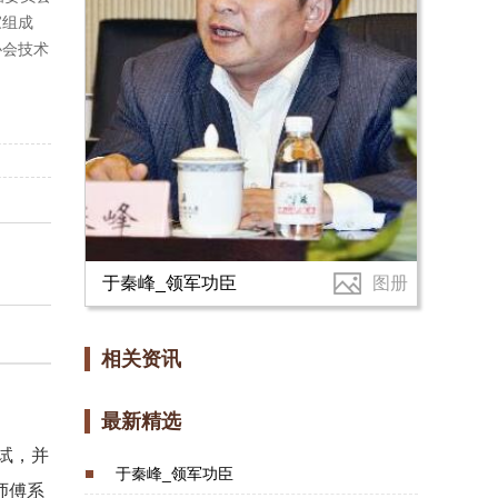
家组成
协会技术
于秦峰_领军功臣
图册
相关资讯
最新精选
试，并
于秦峰_领军功臣
师傅系