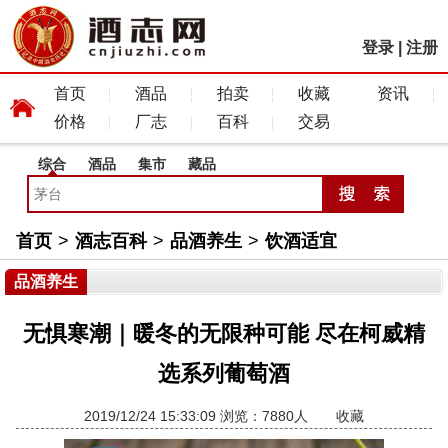
登录
|
注册
首页
酒品
拍卖
收藏
资讯
价格
厂志
百科
交易
综合
酒品
集市
藏品
首页
>
酒志百科
>
品酒养生
>
饮酒适宜
品酒养生
无惧寒潮｜暖冬的无限种可能 尽在柯威精
选系列葡萄酒
2019/12/24 15:33:09 浏览：7880人
收藏