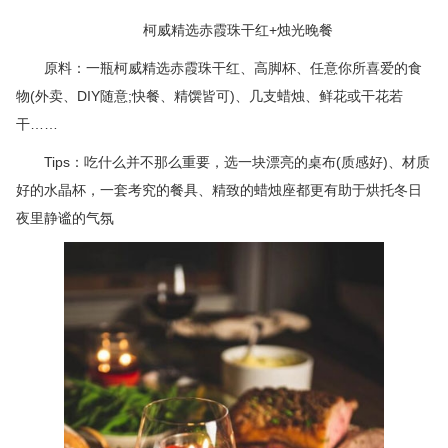
柯威精选赤霞珠干红+烛光晚餐
原料：一瓶柯威精选赤霞珠干红、高脚杯、任意你所喜爱的食
物(外卖、DIY随意;快餐、精馔皆可)、几支蜡烛、鲜花或干花若
干……
Tips：吃什么并不那么重要，选一块漂亮的桌布(质感好)、材质
好的水晶杯，一套考究的餐具、精致的蜡烛座都更有助于烘托冬日
夜里静谧的气氛