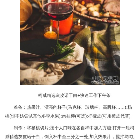
柯威精选灰皮诺干白+快速工作下午茶
准备：热果汁、漂亮的杯子(马克杯、玻璃杯、高脚杯……);杨
桃(也不妨尝试其他冬季水果);肉桂棒(可选);柠檬皮(可用橙皮代替)
制作：将杨桃切片;按个人口味在各自杯中加入方糖;打开一瓶柯
威精选灰皮诺干白，倒入杯中至三分之一处;加入热果汁，搅拌均匀;