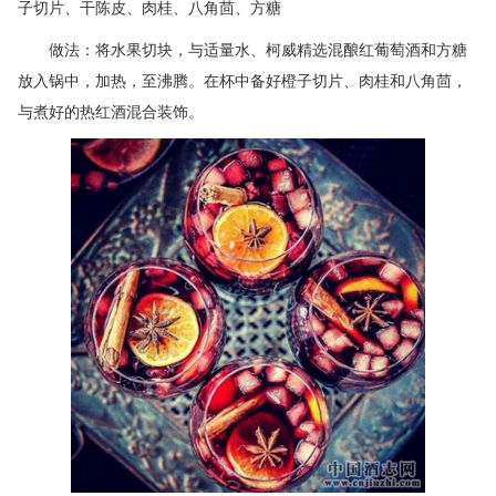
子切片、干陈皮、肉桂、八角茴、方糖
做法：将水果切块，与适量水、柯威精选混酿红葡萄酒和方糖
放入锅中，加热，至沸腾。在杯中备好橙子切片、肉桂和八角茴，
与煮好的热红酒混合装饰。