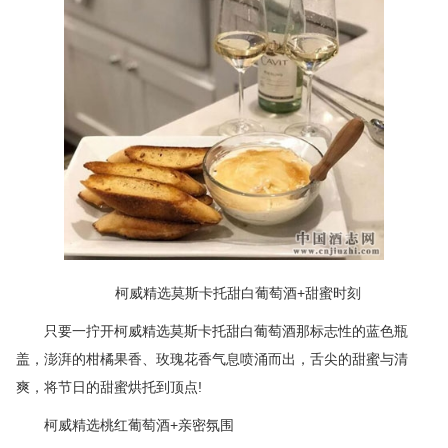
柯威精选莫斯卡托甜白葡萄酒+甜蜜时刻
只要一拧开柯威精选莫斯卡托甜白葡萄酒那标志性的蓝色瓶
盖，澎湃的柑橘果香、玫瑰花香气息喷涌而出，舌尖的甜蜜与清
爽，将节日的甜蜜烘托到顶点!
柯威精选桃红葡萄酒+亲密氛围