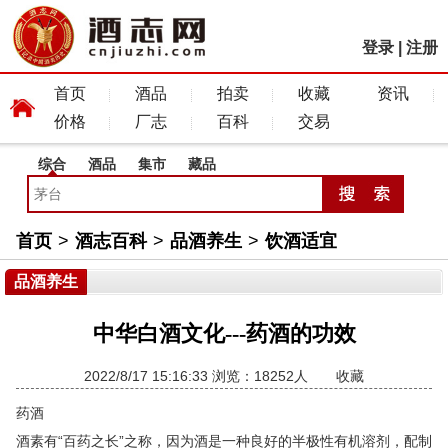
登录
|
注册
首页
酒品
拍卖
收藏
资讯
价格
厂志
百科
交易
综合
酒品
集市
藏品
首页
>
酒志百科
>
品酒养生
>
饮酒适宜
品酒养生
中华白酒文化---药酒的功效
2022/8/17 15:16:33 浏览：18252人
收藏
药酒
酒素有“百药之长”之称，因为酒是一种良好的半极性有机溶剂，配制