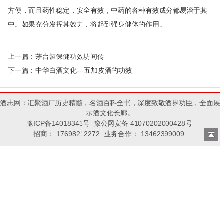
方便，而且药性稳定，安全有效，中药的各种有效成分都易溶于其
中。如果充分发挥其效力，将起到强身健体的作用。
上一篇：
茅台酒保健功效坊间传
下一篇：
中华白酒文化---五加皮酒的功效
酒志网：汇聚酒厂历史精髓，名酒百科全书，深度致敬酒界功臣，全面展
示酒文化长廊。
豫ICP备14018343号 豫公网安备 41070202000428号
招商：
17698212272
业务合作：
13462399009