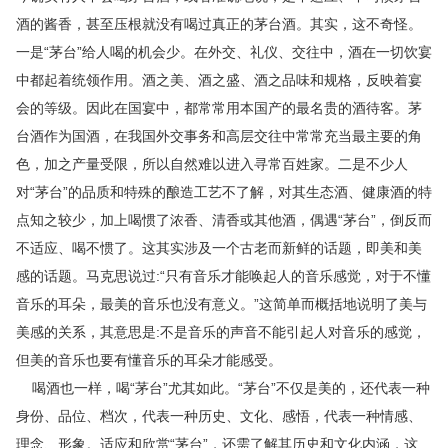
酒的酱香，甚至压根就没有喝过真正的茅台酒。其实，这不奇怪。
一是“茅台”给人喝的机会少。在外交、礼仪、交往中，酒在一切饮宴
中都起着统领作用。酒之美、酒之盛、酒之品味和规格，反映着宴
会的等级。因此在国宴中，都常常用本国产的最名贵的酒待客。茅
台酒作为国酒，在我国外交事务和高层交往中常常充当最主要的角
色，加之产量受限，所以自然难以进入寻常百姓家。二是不少人
对“茅台”的品质和特殊的酿造工艺不了解，对其生态酒、健康酒的特
点知之较少，加上喝惯了浓香、清香或其他酒，偶遇“茅台”，倒反而
不适应、喝不惯了。这其实涉及一个古老而新鲜的话题，即美和美
感的话题。马克思说过:“只有音乐才能唤起人的音乐感觉，对于不懂
音乐的耳朵，最美的音乐也没有意义。”这简单而概括地说明了美与
美感的关系，其意思是:不是音乐的声音不能引起人对音乐的感觉，
但美的音乐也要有懂音乐的耳朵才能感受。
喝酒也一样，喝“茅台”尤其如此。“茅
台”不仅是美的，还代表一种
身份、品位、档
次，代表一种历史、文化、感悟，代表一种情感、
理念、形象。适应和欣赏“茅台”，还需了解其历史和文化内涵，这