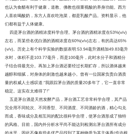
也认为食醋有利于健康，道教
、
佛教也很重视酸的养身功能。西方
人喜欢喝酸奶，东方人喜欢吃泡菜，都是乳酸产品。资料显示，他
们都有益于人体健康。
四是茅台酒的酒精浓度科学合理。茅台酒的酒精浓度在53%(v/v)
左右，而某些名优白酒的酒精浓度在60%(v/v)左右，有的高达65%
(v/v)。历史上有个科学实验的数据表明:53.94毫升酒精加49.83毫升
水时，体积不是103.77毫升，而是100毫升，此时水分子和酒精分
子结合得最充分。再加上茅台酒还要经过长期贮存，所以酒体越来
越醇和细腻，对身体的刺激也越来越小。曾有一位国家负责白酒质
量的权威人士感叹道:“我跟踪茅台酒的质量20多年了，它一直非常
稳定。这实在太难得了!"
五是茅台酒是天然发酵产品，茅台酒工艺非常科学合理，其产品
完全用不同轮次、不同香型、不同酒度、不同酒龄的酒，精心勾兑
而成，香味成分及相互间的配比很科学合理，使茅台酒形成了独特
的风格。目前，国内外分析水平尚不能达到检测出茅台酒所有成分
的水平，因此不像有些名优产品找到了某种物质为其主体香(也许根