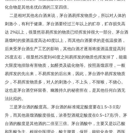
化合物是其他名优白酒的三至四倍。
二是相对其他名白酒来说，茅台酒易挥发物质少，所以对人体的
刺激小，有利于健康。茅台酒要经过三年以上的贮存，贮存损失高
达 2%以上，很显然容易挥发的物质已经挥发掉很大一部分。茅台酒
蒸馏时的接酒温度高达40度以上，而其他白酒要求的是低温接酒，
后来受茅台酒生产工艺的影响，其他白酒才逐渐将接酒温度提高到
25度左右，很显然25度到40度之间易挥发的物质也挥发掉了，能最
大限度地排除有害物质，如醛类及硫化物等。按照蒸馏原理，一般
易挥发的先出来，不易挥发的后出来，因此，茅台酒中易挥发物质
少，不易挥发物质多，对人的刺激小，不上头，不辣喉，不烧心。
这也是茅台酒空杯留香、幽雅持久的秘密所在，是其他任何白酒无
法比拟的。
三是茅台酒的酸度高。茅台酒的标准规定酸度要在1.5~3.0克/
升，而其他蒸馏酒酸度很低，浓香型酒规定酸度在0.5~17克/升。茅
台酒的酸度是其他酒的二倍至三倍。茅台酒酸中，主要又是以己酸
和乳酸为主。根据中医理论，酸主脾胃，保肝，能软化血管。西医