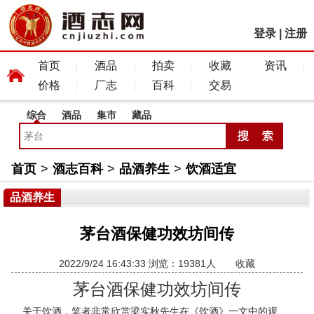
登录
|
注册
首页
酒品
拍卖
收藏
资讯
价格
厂志
百科
交易
综合
酒品
集市
藏品
首页
>
酒志百科
>
品酒养生
>
饮酒适宜
品酒养生
茅台酒保健功效坊间传
2022/9/24 16:43:33 浏览：19381人
收藏
茅台酒
保健功效坊间传
关于饮酒，笔者非常欣赏梁实秋先生在《饮酒》一文中的观