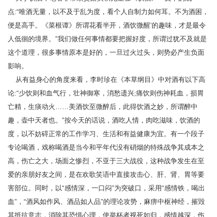
点:“唯酒无量，以不及于乱为度，看个人自制力如何耳。不为酒困，
便是高手。《菜根谭》所谓花看半开，酒饮微醒’的趣味，才是最令
人低徊的境界。”我们做任何事情都要把握好度，所谓过犹不及就是
这个道理，很多事情原本是好的，一旦过火过头，则势必产生负面
影响。
从有益身心的角度来看，李时珍在《本草纲目》中对酒有以下高
论:“少饮则和血气行，壮神御寒，消愁遗兴;痛饮则伤神耗血，损胃
亡精，生痰动火……美酒饮至微醉后，此得饮酒之妙，所谓醉中
趣，壶中天者也。”按今天的话说，酒吃人情，肉吃滋味，饮酒的
度，以不妨碍正常的工作学习、生活和有益健康为宜。有一个段子
专论喝酒，戏称喝酒是当今和平年代没有硝烟的特殊战争其成本之
高，伤亡之大，场面之惨烈，不亚于三大战役，这种战争发生在至
爱的亲朋好友之间，是在欢歌笑语中直接攻击心、肝、肾、胃等要
害部位。同时，以“感情深，一口闷”为突破口，采用“感情铁，喝出
血”，“酒风如作风、酒品如人品”的理论攻势，麻痹中枢神经，摧毁
其抵抗意志，消除其恐惧心理，使举杯者视死如归，感情越深，伤