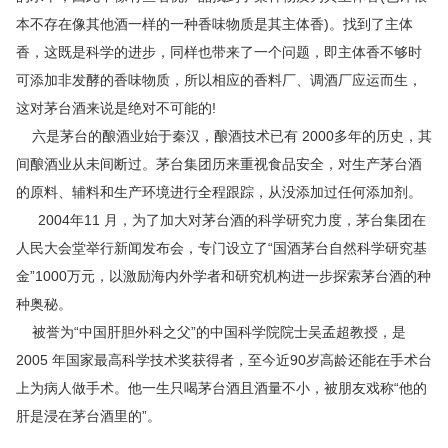
本不存在像其他酒一样的一种香味物质是其主体香)。找到了主体
香，这既是科学的进步，同样也带来了一个问题，即主体香不够时
可添加非发酵的香味物质，所以相应的香料厂、调酒厂应运而生，
这对茅台酒来说是绝对不可能的!
六是茅台的酿酒业始于秦汉，酿酒技术已有 2000多年的历史，其
间酿酒业从未间断过。茅台集团历来重视食品安全，对生产茅台酒
的原料、辅料和生产环境进行全程跟踪，从没添加过任何添加剂。
2004年11 月，为了加大对茅台酒的科学研究力度，茅台集团在
人民大会堂举行新闻发布会，专门设立了“国酒茅台自然科学研究基
金”1000万元，以激励海内外学者和研究机构进一步探索茅台酒的种
种奥秘。
被誉为“中国肝胆外科之父”的中国科学院院士吴孟超教授，是
2005 年国家最高科学技术奖获得者，至今近90岁高龄还能在手术台
上为病人做手术。他一生只喝茅台酒且酒量不小，被朋友戏称“他的
肝是浸在茅台酒里的”。