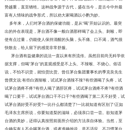
势越重，直至牺牲。这种战争源于古代，盛在当今，是古今中外最
富有人情味的战争形式，所以劝大家喝酒以小酌为妙。
多年来，人们对茅台酒的保健功能，是从“喝”开始认识的。最突
出的外在表现是，茅台酒不像一般白酒那样喝了会上头、刺喉，即
使有点过量，仍能使人保持清醒的头脑，头不痛、口不渴，酒气很
快散去，给人留下的感觉非常舒服。
茅台酒有益健康的说法一直以来有所流传。虽然目前尚无科学依
据支撑，但喝“茅台”的直观感受是不上头、不辣喉、不烧心。俗话
说，不怕不识货，就怕货比货。曾任茅台集团董事长的季克良先生
曾撰文说:有些白酒辣喉，试试茅台酒辣不辣?有些酒喝了头疼，试
试茅台酒疼不疼?有些人喝了酒肝区疼，试试茅台酒疼不疼?有些酒
喝了口要干，试试茅台酒口干不口干?有些酒喝了第二天不好受，试
试茅台酒好受不好受?一比什么都清楚了!一比就知道有区别了!正如
毛泽东主席所说，你要知道梨的滋味，必须亲口尝一尝。欲知道茅
台酒的美妙，还得认真按照前面所介绍的方法亲自体验。当然，至
今确实有人不会喝茅台酒，或者准确地说，是不适应、不习惯茅台