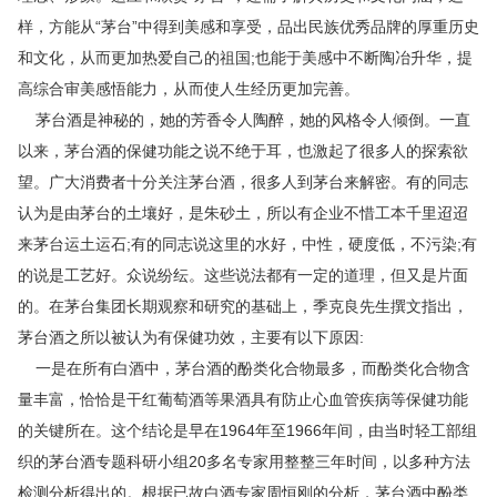
样，方能从“茅台”中得到美感和享受，品出民族优秀品牌的厚重历史
和文化，从而更加热爱自己的祖国;也能于美感中不断陶冶升华，提
高综合审美感悟能力，从而使人生经历更加完善。
茅台酒是神秘的，她的芳香令人陶醉，她的风格令人倾倒。一直
以来，茅台酒的保健功能之说不绝于耳，也激起了很多人的探索欲
望。广大消费者十分关注茅台酒，很多人到茅台来解密。有的同志
认为是由茅台的土壤好，是朱砂土，所以有企业不惜工本千里迢迢
来茅台运土运石;有的同志说这里的水好，中性，硬度低，不污染;有
的说是工艺好。众说纷纭。这些说法都有一定的道理，但又是片面
的。在茅台集团长期观察和研究的基础上，季克良先生撰文指出，
茅台酒之所以被认为有保健功效，主要有以下原因:
一是在所有白酒中，茅台酒的酚类化合物最多，而酚类化合物含
量丰富，恰恰是干红葡萄酒等果酒具有防止心血管疾病等保健功能
的关键所在。这个结论是早在1964年至1966年间，由当时轻工部组
织的茅台酒专题科研小组20多名专家用整整三年时间，以多种方法
检测分析得出的。根据已故白酒专家周恒刚的分析，茅台酒中酚类