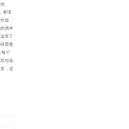
。他
，家境
的价值，
藏的酒本
我这里了
觉得需要
:每个
与其包装
挥发，这