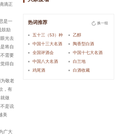
滴滴正
思是一
热词推荐
换一组
说鼓励
五十三（53）种
乙醇
的眼光去
中国十三大名酒
陶香型白酒
就是将自
全国评酒会
中国十七大名酒
也不需要
中国八大名酒
白兰地
我觉得自
鸡尾酒
白酒收藏
到为敬老
款，有
了就做
告不是说
越美
为广大