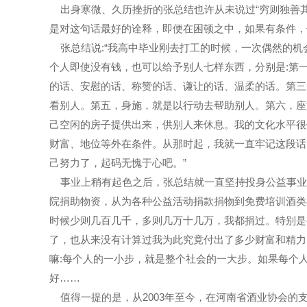
出身寒微、久历挫折的张总结也许从未说过“穷则独善其
是对这句话最好的诠释，即便在困顿之中，如果有条件，
张总结说:“我高中毕业刚去打工的时候，一次偶然的机
个人即使没有钱，也可以给予别人七样东西，分别是:第
的话、安慰的话、称赞的话、谦让的话、温柔的话。第三
看别人。第五，身施，就是以行动去帮助别人。第六，座
己空闲的房子提供出来，供别人来休息。我的文化水平很
财富、地位等外在条件。从那时起，我就一直牢记这段话
己努力了，起码无愧于心吧。”
事业上稍有起色之后，张总结就一直坚持投身公益事业
院捐助物资，从为各种公益活动捐款捐物到免费培训酒类
时候少则几百几千，多则几万十几万，我都捐过。特别是
了，也从来没有计算过我为此究竟付出了多少财富和精力
嘛:每个人的一小步，就是整个社会的一大步。如果每个
好……
值得一提的是，从2003年至今，在河南省酒业协会的支