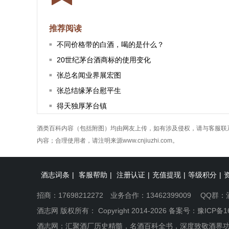
推荐阅读
不同价格带的白酒，喝的是什么？
20世纪茅台酒商标的使用变化
张总名闻业界展宏图
张总结缘茅台慰平生
得天独厚茅台镇
酒类百科内容（包括附图）均由网友上传，如有涉及侵权，请与客服联
内容；合理使用者，请注明来源www.cnjiuzhi.com。
酒志词条
|
客服帮助
|
注册认证
|
充值提现
|
等级积分
|
招商：17698212272 业务合作：13462399009 QQ群：
酒志网 版权所有： Copyright 2014-2026 备案号：
豫ICP备1
酒志网：汇聚酒厂历史精髓，名酒百科全书，深度致敬酒界