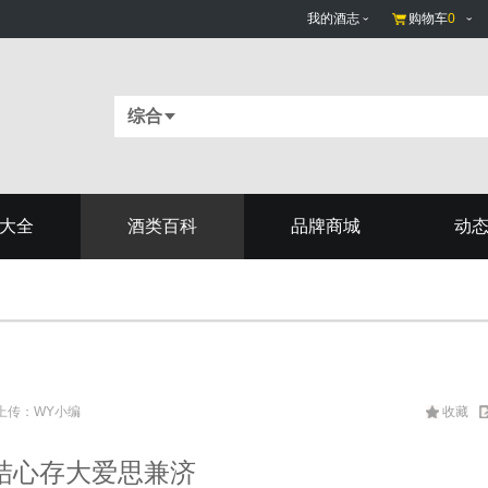
我的酒志
购物车
0
综合
大全
酒类百科
品牌商城
动
网 上传：WY小编
收藏
结心存大爱思兼济