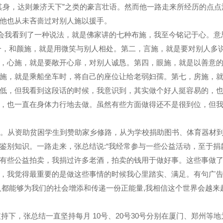
身，达则兼济天下”之类的豪言壮语。然而他一路走来所经历的点点
他也从未吝啬过对别人施以援手。
会我看到了一种说法，就是佛家讲的七种布施，我至今铭记于心。意
一，和颜施，就是用微笑与别人相处。第二，言施，就是要对别人多
，心施，就是要敞开心扉，对别人诚恳。第四，眼施，就是以善意
施，就是乘船坐车时，将自己的座位让给老弱妇孺。第七，房施，
低，但我看到这段话的时候，我意识到，其实做个好人挺容易的，
，也一直在身体力行地去做。虽然有些方面做得还不是很到位，但
。从资助贫困学生到赞助家乡修路，从为学校捐助图书、体育器材
鉴别知识。一路走来，张总结说:“我经常参与一些公益活动，至于捐
有些公益拍卖，我捐过许多老酒，拍卖的钱用于做好事。这些事做
，我觉得最重要的是做这些事情的时候我心里踏实、满足。有句广
人都能够为我们的社会增添和传递一份正能量,我相信这个世界会越来
持下，张总结一直坚持每月 10号、20号30号分别在厦门、郑州等地