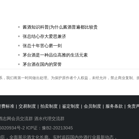
酱酒知识科普|为什么酱酒普遍都比较贵
张总结心存大爱思兼济
张总十年苦心磨一剑
茅台酒是一种品位高雅的生活元素
茅台酒在国内的荣誉
系，我们将第一时间做出处理。为保护原作者个人权益，未经允许，禁止商业复制、
资费标准
|
交易制度
|
拍卖制度
|
鉴定制度
|
会员制度
|
服务条款
|
免责
酒志网会员交流群
酒水代理交流群
6020934号-2
ICP证：豫B2-20213045
功臣，全面展示酒文化长廊。实时追踪国内外酒行业最新动态，