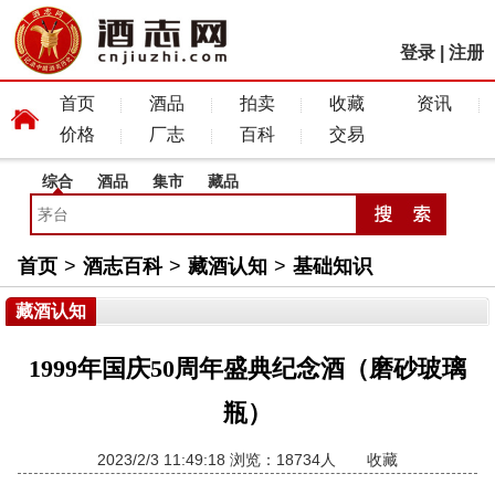
登录
|
注册
首页
酒品
拍卖
收藏
资讯
价格
厂志
百科
交易
综合
酒品
集市
藏品
首页
>
酒志百科
>
藏酒认知
>
基础知识
藏酒认知
1999年国庆50周年盛典纪念酒（磨砂玻璃
瓶）
2023/2/3 11:49:18 浏览：18734人
收藏