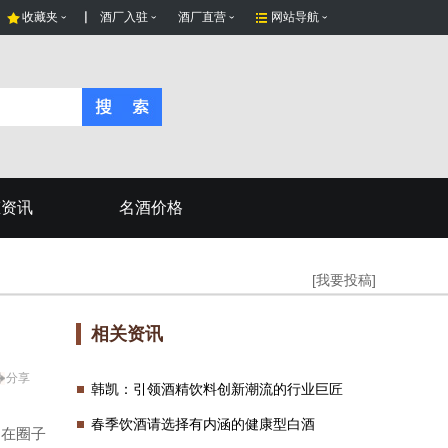
收藏夹
酒厂入驻
酒厂直营
网站导航
态资讯
名酒价格
[我要投稿]
相关资讯
分享
韩凯：引领酒精饮料创新潮流的行业巨匠
春季饮酒请选择有内涵的健康型白酒
，在圈子