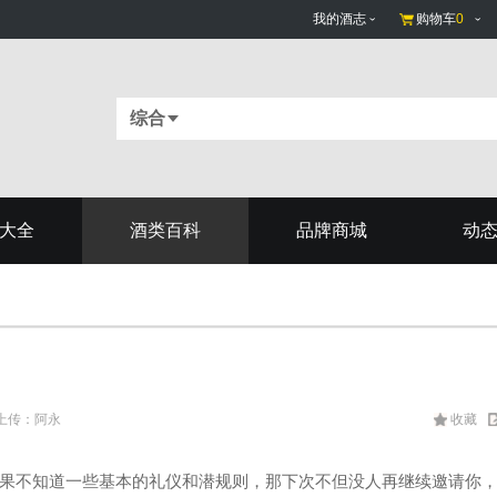
我的酒志
购物车
0
综合
大全
酒类百科
品牌商城
动
网 上传：阿永
收藏
果不知道一些基本的礼仪和潜规则，那下次不但没人再继续邀请你