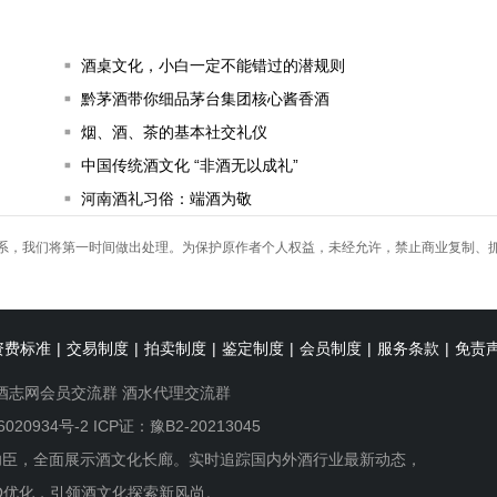
酒桌文化，小白一定不能错过的潜规则
黔茅酒带你细品茅台集团核心酱香酒
烟、酒、茶的基本社交礼仪
中国传统酒文化 “非酒无以成礼”
河南酒礼习俗：端酒为敬
系，我们将第一时间做出处理。为保护原作者个人权益，未经允许，禁止商业复制、
资费标准
|
交易制度
|
拍卖制度
|
鉴定制度
|
会员制度
|
服务条款
|
免责
酒志网会员交流群
酒水代理交流群
6020934号-2
ICP证：豫B2-20213045
功臣，全面展示酒文化长廊。实时追踪国内外酒行业最新动态，
O优化，引领酒文化探索新风尚。