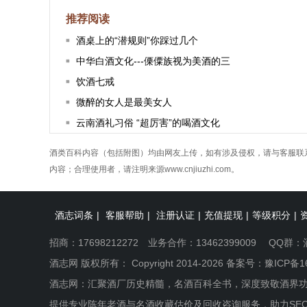
推荐阅读
酒桌上的“潜规则”你踩过几个
中华白酒文化---傈僳族视为美酒的三
饮酒七戒
微醉的女人是最美女人
云南酒礼习俗 “超厉害”的喝酒文化
酒类百科内容（包括附图）均由网友上传，如有涉及侵权，请与客服联
内容；合理使用者，请注明来源www.cnjiuzhi.com。
酒志词条
|
客服帮助
|
注册认证
|
充值提现
|
等级积分
|
招商：17698212272 业务合作：13462399009 QQ群：
酒志网 版权所有： Copyright 2014-2026 备案号：
豫ICP备1
酒志网：汇聚酒厂历史精髓，名酒百科全书，深度致敬酒界
提供专业陈年老酒与名酒收藏估价及回收咨询服务，助力SE