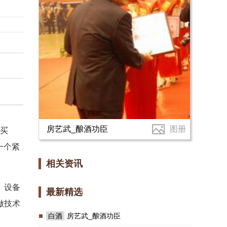
房艺武_酿酒功臣
图册
和买
一个紧
相关资讯
、设备
最新精选
做技术
白酒
房艺武_酿酒功臣