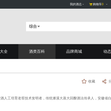
我的酒志
购物车
0
综合
大全
酒类百科
品牌商城
动
收藏
酒人工培育老窖技术发明者，传统濉溪大蒸大回酿酒法传承人，安徽省