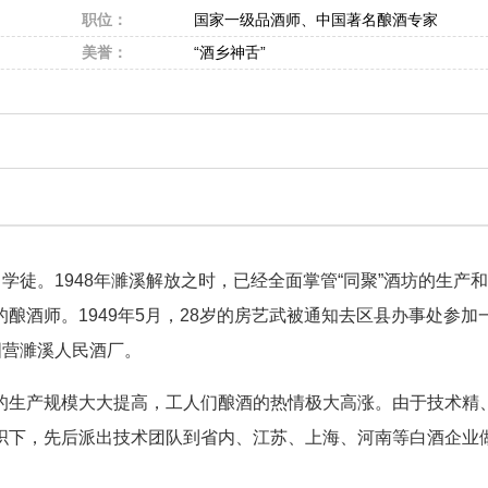
职位：
国家一级品酒师、中国著名酿酒专家
美誉：
“酒乡神舌”
徒。1948年濉溪解放之时，已经全面掌管“同聚”酒坊的生产
酿酒师。1949年5月，28岁的房艺武被通知去区县办事处参加
国营濉溪人民酒厂。
生产规模大大提高，工人们酿酒的热情极大高涨。由于技术精
织下，先后派出技术团队到省内、江苏、上海、河南等白酒企业