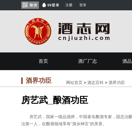
注册
登录
首页
酒厂厂志
酒品
酒界功臣
网站首页
>
酒志百科
>
酒界功臣
房艺武_酿酒功臣
房艺武，国家一级品酒师，中国著名酿酒专家，固态法酿
法第一人，在酿酒领域享有“酒乡神舌”的美誉。