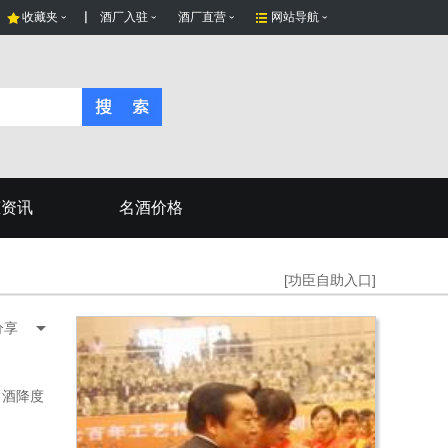
收藏夹
酒厂入驻
酒厂直营
网站导航
态资讯
名酒价格
[功臣自助入口]
分享
白酒降度