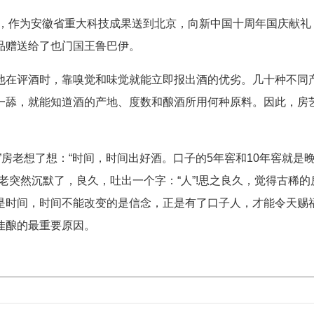
，作为安徽省重大科技成果送到北京，向新中国十周年国庆献礼
品赠送给了也门国王鲁巴伊。
在评酒时，靠嗅觉和味觉就能立即报出酒的优劣。几十种不同
一舔，就能知道酒的产地、度数和酿酒所用何种原料。因此，房
老想了想：“时间，时间出好酒。口子的5年窖和10年窖就是
老突然沉默了，良久，吐出一个字：“人”!思之良久，觉得古稀的
是时间，时间不能改变的是信念，正是有了口子人，才能令天赐
佳酿的最重要原因。