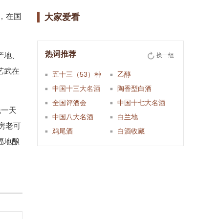
，在国
大家爱看
热词推荐
产地、
换一组
艺武在
五十三（53）种
乙醇
中国十三大名酒
陶香型白酒
全国评酒会
中国十七大名酒
晚一天
中国八大名酒
白兰地
房老可
鸡尾酒
白酒收藏
福地酿