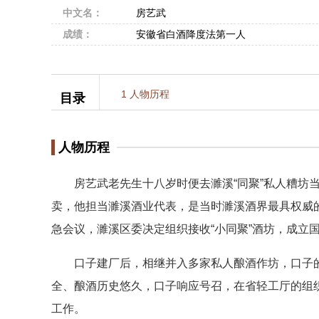
中文名：
房艺武
成绩：
安徽省白酒降度法第一人
1
人物历程
目录
人物历程
房艺武老先生十八岁时便去濉溪“同聚”私人糟坊当学
卖，他担当濉溪酒业代表，是当时濉溪酒界最具权威的
急会议，濉溪区委决定组织接收“小同聚”酒坊，成立
口子建厂后，相继并入多家私人酿酒作坊，口子的
全、酿酒历史悠久，口子响应号召，在省轻工厅的组
工作。