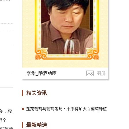
李华_酿酒功臣
图册
相关资讯
蓬莱葡萄与葡萄酒局：未来将加大白葡萄种植
会，毅
得全
最新精选