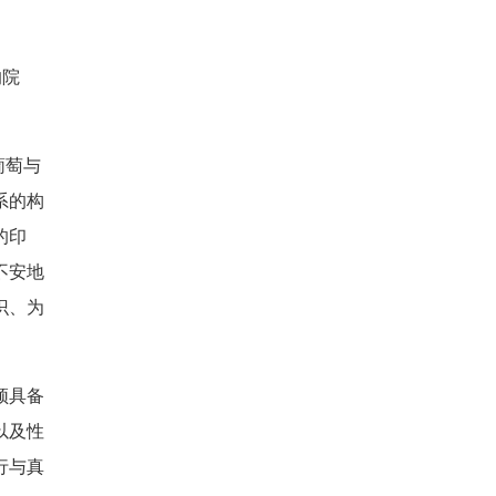
的院
葡萄与
系的构
的印
不安地
识、为
须具备
以及性
行与真