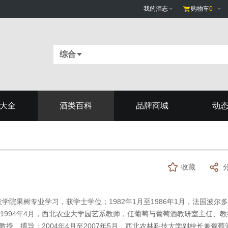
我的酒志
购物车
0
综合
大全
酒类百科
品牌商城
动
收藏
川农学院果树专业学习，获学士学位；1982年1月至1986年1月，法国波尔
至1994年4月，西北农业大学园艺系教师，任葡萄与葡萄酒教研室主任、教
，教授、搏导；2004年4月至2007年5月，西北农林科技大学副校长兼葡萄