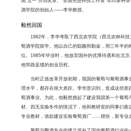
国“五一”劳动奖章、“全国先进科技工作者”等20多
酒学院的创始人——李华教授。
毅然回国
1982年，李华考取了西北农学院（西北农林科技
萄酒学院留学。他以自己的聪颖和勤奋，用三年半的
位。1985年毕业时，他放弃国外的优厚待遇和在北
他筚路蓝缕的创业历程。
当时正值改革开放初期，我国的葡萄与葡萄酒事业
理水平，都存在很大差距。李华意识到，造成这些差
萄酒事业。为此，他毅然挑起了建设我国第一个葡萄
材、四无实验冬件的情况下，他和教研室的同事们夜
专业教材，借款建设实验葡萄酒厂……很快，新专业
葡萄与酿酒专业的建立填补了国内葡萄酒行业的一