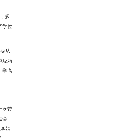
款，多
了学位
都要从
垃圾箱
。学高
一次带
生命，
生李娟