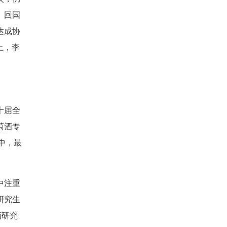
。回国
达成协
上，李
。
十届全
萄酒专
中，最
中注重
研究生
酒研究