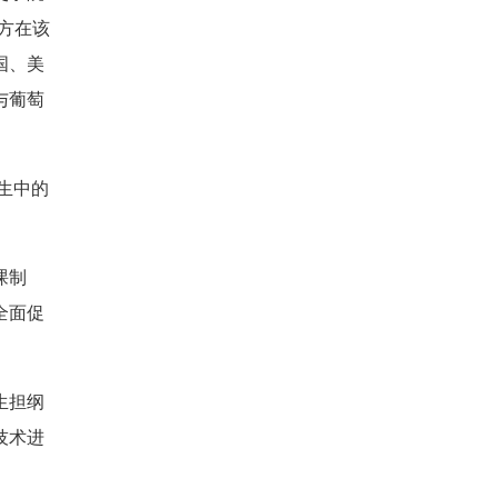
方在该
国、美
与葡萄
生中的
课制
全面促
生担纲
技术进