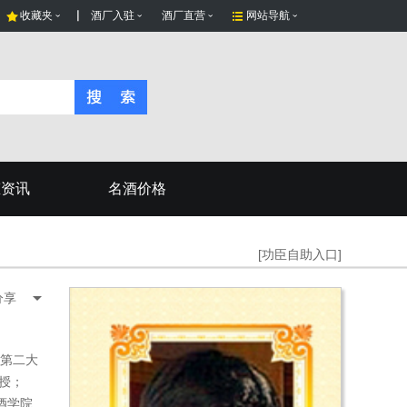
收藏夹
酒厂入驻
酒厂直营
网站导航
态资讯
名酒价格
[功臣自助入口]
分享
多第二大
授；
酒学院