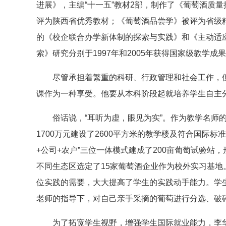
进展》，主编“十一五”教材2部，制作了《葡萄酒质
评为陕西省优秀教材；《葡萄酒品尝学》被评为省级
的《校企联合办学新体制的探索与实践》和《主动适
索》研究分别于1997年和2005年获得国家级教学成
尽管承担着繁重的科研、行政管理和社会工作，但
课作为一种享受。他要从本科阶段起就培养学生自主
俗话说，“耳听为虚，眼见为实”。作为教学名师的
1700万元建设了2600平方米的教学楼及符合国际标
+公司+农户”三位一体模式建成了200亩葡萄试验
不同生态区选定了15家葡萄酒企业作为校外实习基
位实践的需要，大大提高了学生的实践动手能力。学
老师的指导下，对自己亲手采摘的葡萄进行分选、破
为了拓宽学生视野，增强学生国际就业能力，李华