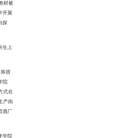
教材被
学开展
与探
科生上
外筹措
学院
方式在
生产岗
萄酒厂
使学院