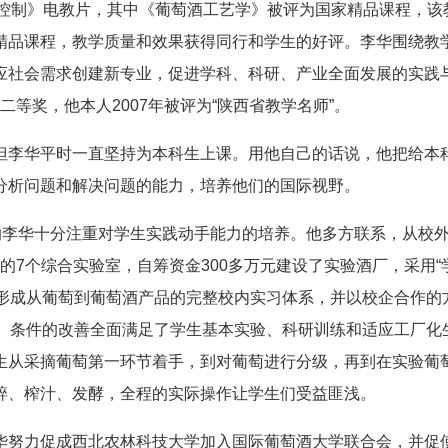
量控制》电教片，其中《葡萄酒工艺学》被评为国家精品课程，该
精品课程，教学质量和效果获得同行和学生的好评。李华围绕教
应社会需求创建新专业，促进学科、科研、产业全面发展的实践
果二等奖，他本人2007年被评为“陕西省教学名师”。
李华平时一直坚持为本科生上课。用他自己的话说，他把给本
分析问题和解决问题的能力，培养他们的国际视野。
李华十分注重对学生实践动手能力的培养。他多方联系，从校
准的7个综合实验室，自筹资金300多万元建设了实验酒厂，采用“
站，形成从葡萄到葡萄酒产品的完整校内实习体系，并以校企合作的
地。条件的改善全面满足了学生基本实验、科研训练和适应工厂化
生从采摘葡萄第一环节着手，到对葡萄进行分级，再到在实验葡
碎、榨汁、发酵，全程的实际操作让学生们受益匪浅。
努力促成西北农林科技大学加入国际葡萄酒大学联合会，并促