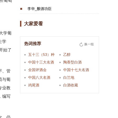
一所葡萄
李华_酿酒功臣
大家爱看
大学葡
士学
热词推荐
换一组
开始了
五十三（53）种
乙醇
中国十三大名酒
陶香型白酒
全国评酒会
中国十七大名酒
平、管
中国八大名酒
白兰地
萄与葡
鸡尾酒
白酒收藏
专业教
，编写
次，仍