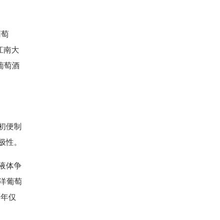
葡萄
江南大
葡萄酒
初便制
极性。
液体争
洋葡萄
7年仅