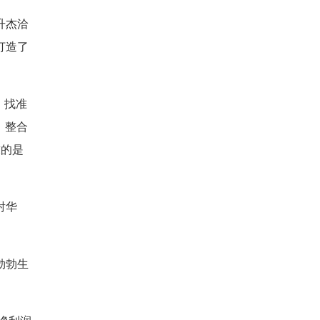
升杰洽
打造了
，找准
、整合
求的是
射华
勃勃生