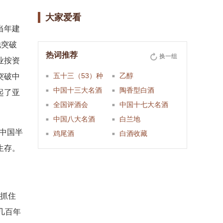
大家爱看
当年建
他突破
热词推荐
换一组
业按资
五十三（53）种
乙醇
突破中
中国十三大名酒
陶香型白酒
起了亚
全国评酒会
中国十七大名酒
中国八大名酒
白兰地
的中国半
鸡尾酒
白酒收藏
生存。
间抓住
几百年