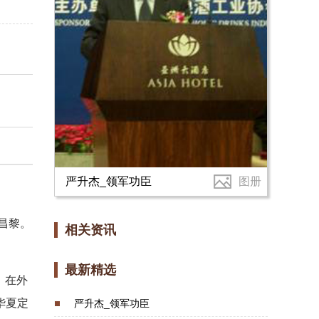
严升杰_领军功臣
图册
昌黎。
相关资讯
最新精选
；在外
华夏定
严升杰_领军功臣