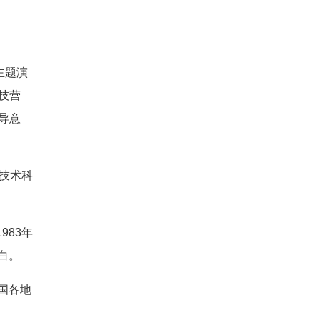
主题演
技营
导意
技术科
83年
白。
国各地