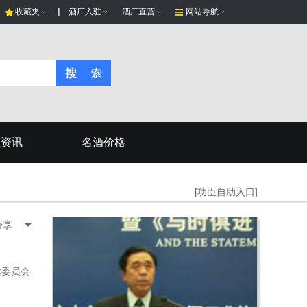
收藏夹
酒厂入驻
酒厂直营
网站导航
态资讯
名酒价格
[功臣自助入口]
分享
术委员会