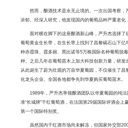
然而，酿酒技术是永无止境的。一次出国考察，严
浓郁。经深入研究，他发现国内的葡萄品种严重老化
面对横在脚下的这座酿酒新山峰，严升杰选择了征服
葡萄黄金生长带，在生长带上找到了昌黎碣石山下亿年
种赤霞珠、霞多丽、黑比诺等5万株国际名种葡萄脱毒
种。之后几年在葡萄苗木上加大科技创新力量，研发
从此诞生了蔚为壮观的万亩华夏葡园，不仅催生了昌
化龙头企业。全国各地都争先到华夏购买葡萄苗木。
1989年，严升杰率领酿酒团队以华夏葡园的纯法
准“长城牌”干红葡萄酒，在法国第29届国际评酒会上
第一个国际特别奖。
虽然国内干红酒市场尚未解冻，但国家外交部200