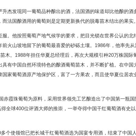
升杰发现同一葡萄品种酿出的酒，法国酒的味道却比他酿的酒
，而法国酿酒用的葡萄则是定期更新换代的脱毒苗木结出的果实
。他按照葡萄产地气候学的要求，把目光锁在世界公认的北纬4
前火山坡地留下的葡萄最喜爱的砂砾土壤。1986年，他率先从
苗木。1988年担任华夏总经理后，再次大规模引种20万株国际
出具有中国自然环境特色的酿酒葡萄苗木，并不断扩植。在中国
黎国家葡萄酒原产地保护区，富了一方果农，而且使华夏位居农
国赤霞珠葡萄为原料，采用世界领先工艺酿造出了中国第一瓶国
赢得全球400位评酒大师的推崇，一举夺得中国干红葡萄酒有史
多个使领馆已把长城干红葡萄酒选为国宴专用酒，结束了中国