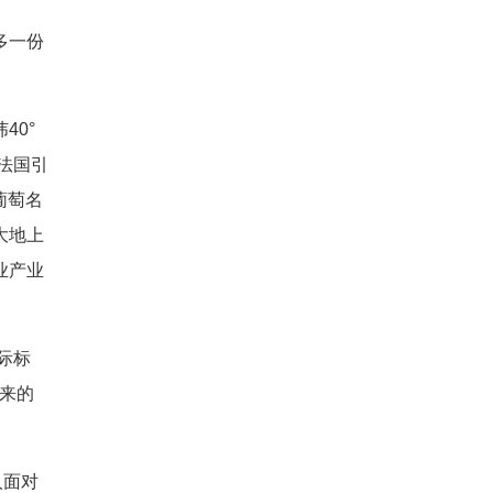
多一份
。
0°
法国引
葡萄名
大地上
业产业
际标
以来的
人面对