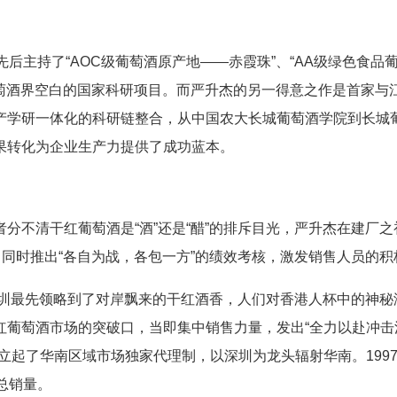
主持了“AOC级葡萄酒原产地——赤霞珠”、“AA级绿色食品
葡萄酒界空白的国家科研项目。而严升杰的另一得意之作是首家与
产学研一体化的科研链整合，从中国农大长城葡萄酒学院到长城
果转化为企业生产力提供了成功蓝本。
不清干红葡萄酒是“酒”还是“醋”的排斥目光，严升杰在建厂之
，同时推出“各自为战，各包一方”的绩效考核，激发销售人员的积
圳最先领略到了对岸飘来的干红酒香，人们对香港人杯中的神秘
红葡萄酒市场的突破口，当即集中销售力量，发出“全力以赴冲击
立起了华南区域市场独家代理制，以深圳为龙头辐射华南。199
总销量。