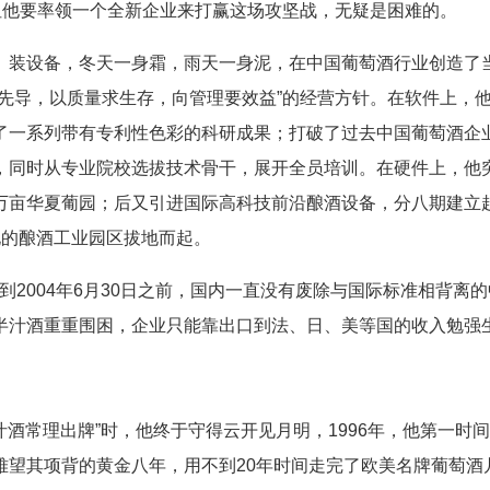
但他要率领一个全新企业来打赢这场攻坚战，无疑是困难的。
装设备，冬天一身霜，雨天一身泥，在中国葡萄酒行业创造了
先导，以质量求生存，向管理要效益”的经营方针。在软件上，
了一系列带有专利性色彩的科研成果；打破了过去中国葡萄酒企
，同时从专业院校选拔技术骨干，展开全员培训。在硬件上，他
万亩华夏葡园；后又引进国际高科技前沿酿酒设备，分八期建立
化的酿酒工业园区拔地而起。
国到2004年6月30日之前，国内一直没有废除与国际标准相背离
半汁酒重重围困，企业只能靠出口到法、日、美等国的收入勉强
酒常理出牌”时，他终于守得云开见月明，1996年，他第一时
难望其项背的黄金八年，用不到20年时间走完了欧美名牌葡萄酒