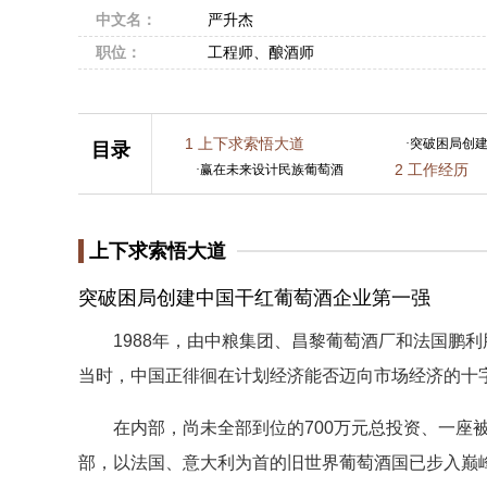
中文名：
严升杰
职位：
工程师、酿酒师
1
上下求索悟大道
·
突破困局创
目录
2
工作经历
·
赢在未来设计民族葡萄酒
上下求索悟大道
突破困局创建中国干红葡萄酒企业第一强
1988年，由中粮集团、昌黎葡萄酒厂和法国鹏利
当时，中国正徘徊在计划经济能否迈向市场经济的十
在内部，尚未全部到位的700万元总投资、一座被
部，以法国、意大利为首的旧世界葡萄酒国已步入巅