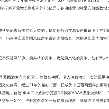
5644吨；年销售收入从早期的453万元增长到79791万元，
期的700万元增长到现今的7.5亿元，各项经营指标呈几何级数增
狄奥尼索斯传授给人类的，这使葡萄酒在源头便被赋予了神奇
力，玛歌酒庄因美国总统杰斐逊到访而扬名，木桐酒庄因毕加索
不仅是酒品质、酒风格的竞争，更是酒文化的竞争。他在致力
夏酿酒生态文化园”。葡萄名种区、名人珍藏酒窖、奥运冠军
酒文化创意。经过21年的精心打磨，已成为中国葡萄酒界集葡萄
地，首批“全国工业旅游示范点”和“国家AAAA级旅游景区”，
从这里开始的。严升杰自信的开放式酿酒理念，既增强了消费者