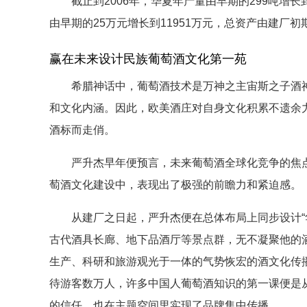
截止到2006年，华夏年产量由早期的299吨增长到4
由早期的25万元增长到11951万元，总资产由建厂初
赢在未来设计民族葡萄酒文化第一苑
希腊神话中，葡萄酒技术是万神之主宙斯之子酒神
和文化内涵。因此，欧美酒庄对自身文化积累不遗余
酒标而走俏。
严升杰早年便预言，未来葡萄酒全球化竞争的焦点
萄酒文化建设中，表现出了极强的前瞻力和紧迫感。
从建厂之日起，严升杰便在总体布局上同步设计“华
古代酒具长廊、地下品酒厅等景点群，无不凝聚他的
生产、科研和旅游观光于一体的气势恢宏的酒文化传播基
待游客数万人，许多中国人葡萄酒知识的第一课便是
的信任，也在主题空间里实现了品牌集中传播。