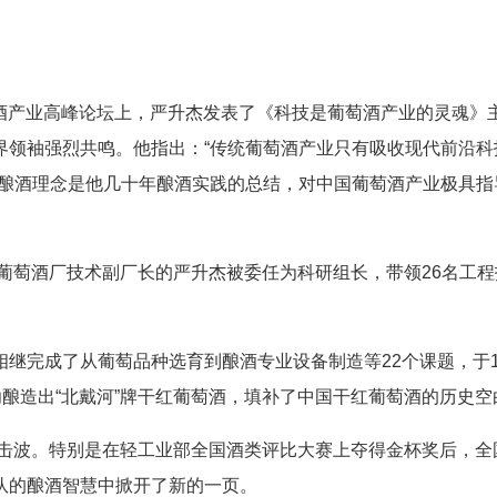
萄酒产业高峰论坛上，严升杰发表了《科技是葡萄酒产业的灵魂》
界领袖强烈共鸣。他指出：“传统葡萄酒产业只有吸收现代前沿科
一酿酒理念是他几十年酿酒实践的总结，对中国葡萄酒产业极具指
葡萄酒厂技术副厂长的严升杰被委任为科研组长，带领26名工程
完成了从葡萄品种选育到酿酒专业设备制造等22个课题，于19
功酿造出“北戴河”牌干红葡萄酒，填补了中国干红葡萄酒的历史空
击波。特别是在轻工业部全国酒类评比大赛上夺得金杯奖后，全
队的酿酒智慧中掀开了新的一页。