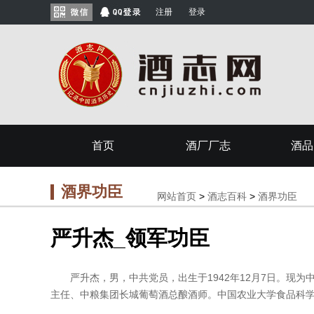
注册
登录
首页
酒厂厂志
酒品
酒界功臣
网站首页
>
酒志百科
>
酒界功臣
严升杰_领军功臣
严升杰，男，中共党员，出生于1942年12月7日。现为
主任、中粮集团长城葡萄酒总酿酒师。中国农业大学食品科