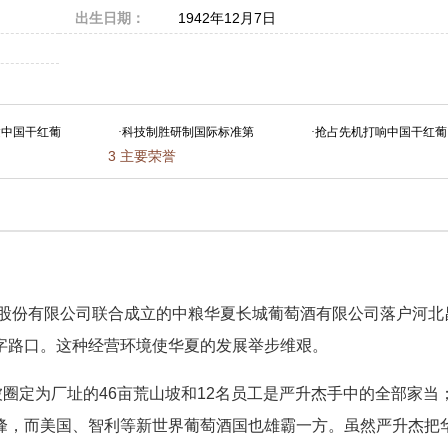
出生日期：
1942年12月7日
建中国干红葡
·
科技制胜研制国际标准第
·
抢占先机打响中国干红葡
3
主要荣誉
股份有限公司联合成立的中粮华夏长城葡萄酒有限公司落户河北
字路口。这种经营环境使华夏的发展举步维艰。
圈定为厂址的46亩荒山坡和12名员工是严升杰手中的全部家当
峰，而美国、智利等新世界葡萄酒国也雄霸一方。虽然严升杰把