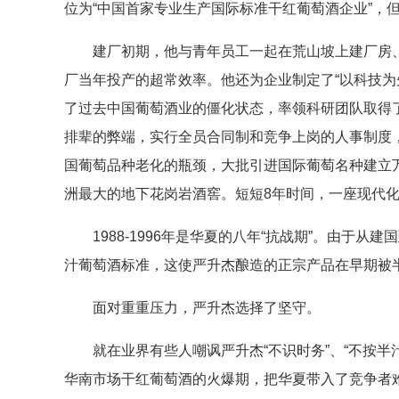
位为“中国首家专业生产国际标准干红葡萄酒企业”，
建厂初期，他与青年员工一起在荒山坡上建厂房、
厂当年投产的超常效率。他还为企业制定了“以科技为
了过去中国葡萄酒业的僵化状态，率领科研团队取得
排辈的弊端，实行全员合同制和竞争上岗的人事制度
国葡萄品种老化的瓶颈，大批引进国际葡萄名种建立
洲最大的地下花岗岩酒窖。短短8年时间，一座现代
1988-1996年是华夏的八年“抗战期”。由于从建
汁葡萄酒标准，这使严升杰酿造的正宗产品在早期被
面对重重压力，严升杰选择了坚守。
就在业界有些人嘲讽严升杰“不识时务”、“不按半汁
华南市场干红葡萄酒的火爆期，把华夏带入了竞争者