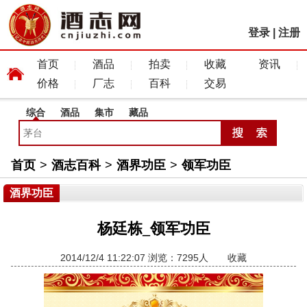
登录
|
注册
首页
酒品
拍卖
收藏
资讯
价格
厂志
百科
交易
综合
酒品
集市
藏品
首页
>
酒志百科
>
酒界功臣
>
领军功臣
酒界功臣
杨廷栋_领军功臣
2014/12/4 11:22:07 浏览：7295人
收藏