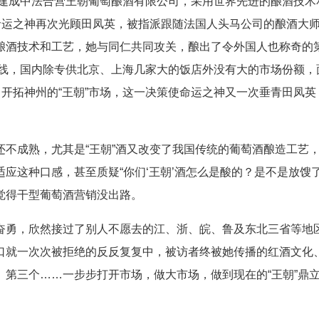
组建成中法合营王朝葡萄酿酒有限公司，采用世界先进的酿酒技术
命运之神再次光顾田凤英，被指派跟随法国人头马公司的酿酒大
酿酒技术和工艺，她与同仁共同攻关，酿出了令外国人也称奇的
销路线，国内除专供北京、上海几家大的饭店外没有大的市场份额，
，开拓神州的“王朝”市场，这一决策使命运之神又一次垂青田凤英
成熟，尤其是“王朝”酒又改变了我国传统的葡萄酒酿造工艺
应这种口感，甚至质疑“你们‘王朝’酒怎么是酸的？是不是放馊了
觉得干型葡萄酒营销没出路。
勇，欣然接过了别人不愿去的江、浙、皖、鲁及东北三省等地
口就一次次被拒绝的反反复复中，被访者终被她传播的红酒文化
第三个……一步步打开市场，做大市场，做到现在的“王朝”鼎