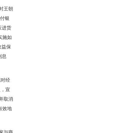
时王朝
支付银
应进货
实施如
收益保
利息
销对经
之，宣
并取消
有效地
家与商