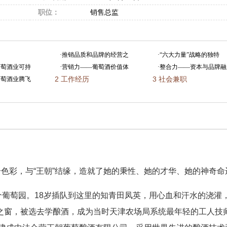
职位：
销售总监
·
推销品质和品牌的经营之
·
“六大力量”战略的独特
葡萄酒业可持
·
营销力——葡萄酒价值体
·
整合力——资本与品牌融
2
工作经历
3
社会兼职
葡萄酒业腾飞
色彩，与“王朝”结缘，造就了她的秉性、她的才华、她的神奇命
个葡萄园。18岁插队到这里的知青田凤英，用心血和汗水的浇灌
之窗，被选去学酿酒，成为当时天津农场局系统最年轻的工人技