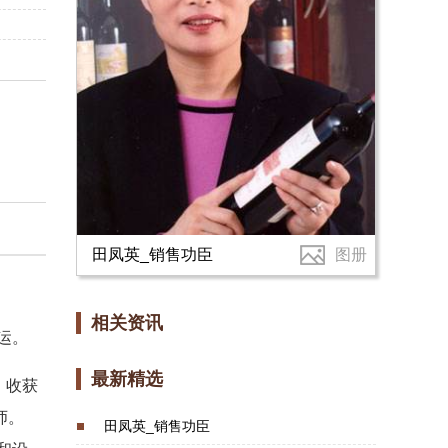
田凤英_销售功臣
图册
相关资讯
运。
最新精选
，收获
师。
田凤英_销售功臣