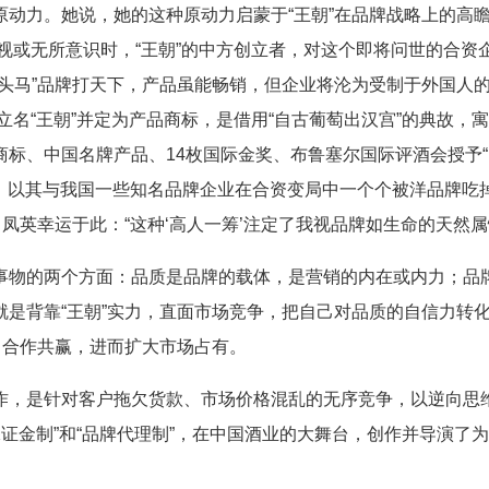
力。她说，她的这种原动力启蒙于“王朝”在品牌战略上的高
重视或无所意识时，“王朝”的中方创立者，对这个即将问世的合资
头马”品牌打天下，产品虽能畅销，但企业将沦为受制于外国人
世立名“王朝”并定为产品商标，是借用“自古葡萄出汉宫”的典故，
标、中国名牌产品、14枚国际金奖、布鲁塞尔国际评酒会授予“
利，以其与我国一些知名品牌企业在合资变局中一个个被洋品牌吃
凤英幸运于此：“这种‘高人一筹’注定了我视品牌如生命的天然属
物的两个方面：品质是品牌的载体，是营销的内在或内力；品
是背靠“王朝”实力，直面市场竞争，把自己对品质的自信力转
，合作共赢，进而扩大市场占有。
，是针对客户拖欠货款、市场价格混乱的无序竞争，以逆向思
格保证金制”和“品牌代理制”，在中国酒业的大舞台，创作并导演了