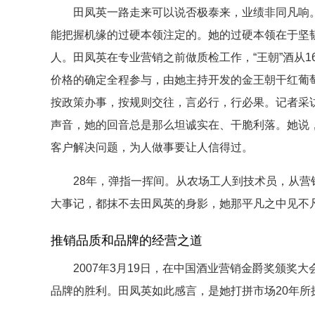
田凤英一路走来可以说否极泰来，业绩非同凡响。
能把握机缘的过硬本领注定的。她的过硬本领在于坚
人。田凤英在专业营销之前做质检工作，“王朝”酒从1
价格的确定全程参与，由她主持开发的金王朝干红葡萄
按政策办事，按规则交往，言必行，行必果。记者采
声音，她的回音总是那么坦诚实在、干脆利落。她说
客户解决问题，为人做事要让人信得过。
28年，弹指一挥间。从农场工人到技术员，从营销
大事记，都抹不去田凤英的身影，她那平凡之中见不
推销品质和品牌的经营之道
2007年3月19日，在中国酒业营销金爵奖颁奖
品牌的胜利。田凤英如此感言，是她打拼市场20年所