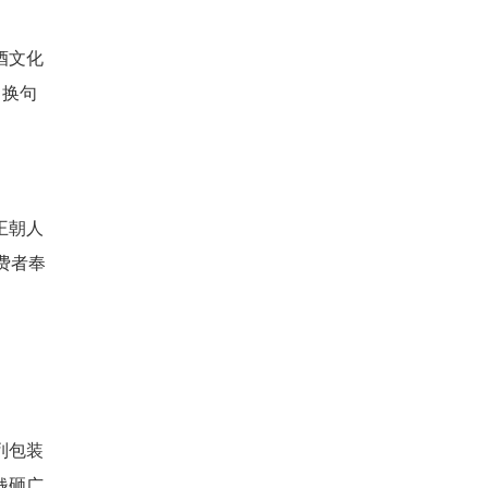
酒文化
，换句
王朝人
费者奉
列包装
钱砸广