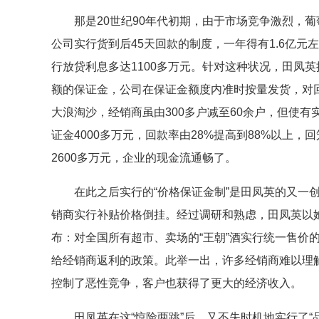
那是20世纪90年代初期，由于市场竞争激烈，葡
公司实行货到后45天回款的制度，一年得有1.6亿
行放贷利息多达1100多万元。针对这种状况，田凤
额的保证金，公司在保证金额度内准时按量发货，对
大浪淘沙，经销商虽由300多户减至60余户，但使
证金4000多万元，回款率由28%提高到88%以上，
2600多万元，企业的现金流通畅了。
在此之后实行的“价格保证金制”是田凤英的又一创
销商实行补贴价格倒挂。经过调研和熟虑，田凤英以她
布：对全国所有超市、卖场的“王朝”酒实行统一售价
给经销商返利的政策。此举一出，许多经销商难以理
控制了恶性竞争，客户也获得了更大的经济收入。
田凤英在这“惊险两跳”后，又不失时机地实行了“