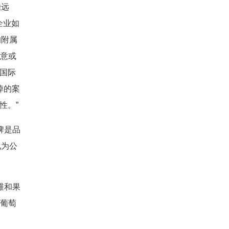
瞻远
企业如
的附属
寓意或
国际
掉的案
性。”
牌是品
化为公
维和果
为葡萄