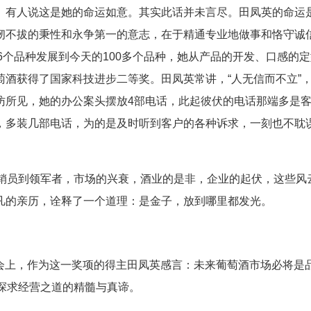
有人说这是她的命运如意。其实此话并未言尽。田凤英的命运
韧不拔的秉性和永争第一的意志，在于精通专业地做事和恪守诚
6个品种发展到今天的100多个品种，她从产品的开发、口感的
酒获得了国家科技进步二等奖。田凤英常讲，“人无信而不立”
访所见，她的办公案头摆放4部电话，此起彼伏的电话那端多是
，多装几部电话，为的是及时听到客户的各种诉求，一刻也不耽
员到领军者，市场的兴衰，酒业的是非，企业的起伏，这些风
凡的亲历，诠释了一个道理：是金子，放到哪里都发光。
大会上，作为这一奖项的得主田凤英感言：未来葡萄酒市场必将是
探求经营之道的精髓与真谛。