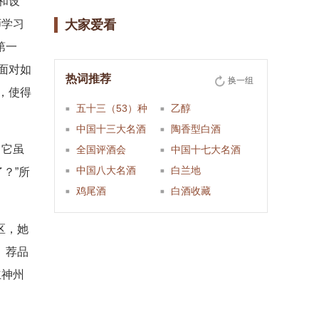
和设
师学习
大家爱看
第一
面对如
热词推荐
换一组
，使得
五十三（53）种
乙醇
中国十三大名酒
陶香型白酒
，它虽
全国评酒会
中国十七大名酒
中国八大名酒
白兰地
？”所
鸡尾酒
白酒收藏
区，她
、荐品
立神州