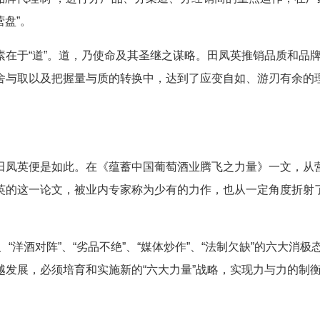
营盘”。
于“道”。道，乃使命及其圣继之谋略。田凤英推销品质和品
舍与取以及把握量与质的转换中，达到了应变自如、游刃有余的
凤英便是如此。在《蕴蓄中国葡萄酒业腾飞之力量》一文，从
英的这一论文，被业内专家称为少有的力作，也从一定角度折射
洋酒对阵”、“劣品不绝”、“媒体炒作”、“法制欠缺”的六大消极
发展，必须培育和实施新的“六大力量”战略，实现力与力的制