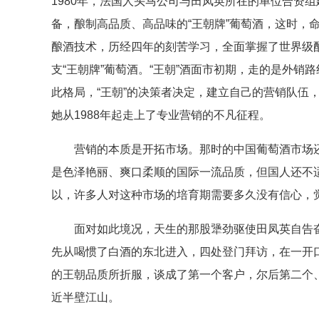
1980年，法国人头马公司与田凤英所在的单位合资
备，酿制高品质、高品味的“王朝牌”葡萄酒，这时，
酿酒技术，历经四年的刻苦学习，全面掌握了世界级
支“王朝牌”葡萄酒。“王朝”酒面市初期，走的是外
此格局，“王朝”的决策者决定，建立自己的营销队伍
她从1988年起走上了专业营销的不凡征程。
营销的本质是开拓市场。那时的中国葡萄酒市场还不
是色泽艳丽、爽口柔顺的国际一流品质，但国人还不适
以，许多人对这种市场的培育期需要多久没有信心，
面对如此境况，天生的那股犟劲驱使田凤英自告奋
先从喝惯了白酒的东北进入，四处登门拜访，在一开
的王朝品质所折服，谈成了第一个客户，尔后第二个、
近半壁江山。