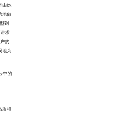
是由她
信地做
定型到
，讲求
客户的
误地为
云中的
品质和