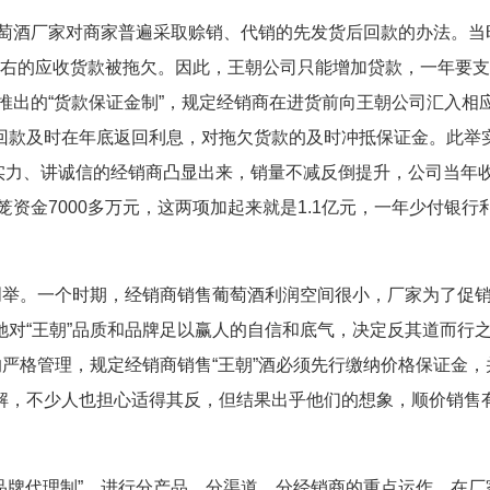
萄酒厂家对商家普遍采取赊销、代销的先发货后回款的办法。当
元左右的应收货款被拖欠。因此，王朝公司只能增加贷款，一年要
英推出的“货款保证金制”，规定经销商在进货前向王朝公司汇入相
回款及时在年底返回利息，对拖欠货款的及时冲抵保证金。此举
有实力、讲诚信的经销商凸显出来，销量不减反倒提升，公司当年
回笼资金7000多万元，这两项加起来就是1.1亿元，一年少付银行
举。一个时期，经销商销售葡萄酒利润空间很小，厂家为了促
对“王朝”品质和品牌足以赢人的自信和底气，决定反其道而行
的严格管理，规定经销商销售“王朝”酒必须先行缴纳价格保证金，
解，不少人也担心适得其反，但结果出乎他们的想象，顺价销售
品牌代理制”，进行分产品、分渠道、分经销商的重点运作，在厂