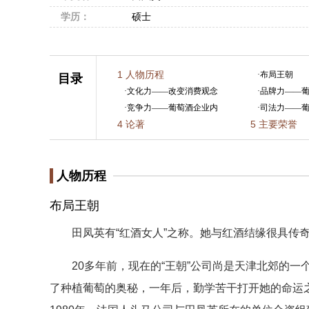
学历：
硕士
1
人物历程
·
布局王朝
目录
·
文化力——改变消费观念
·
品牌力——
·
竞争力——葡萄酒企业内
·
司法力——
4
论著
5
主要荣誉
人物历程
布局王朝
田凤英有“红酒女人”之称。她与红酒结缘很具传奇
20多年前，现在的“王朝”公司尚是天津北郊的一
了种植葡萄的奥秘，一年后，勤学苦干打开她的命运