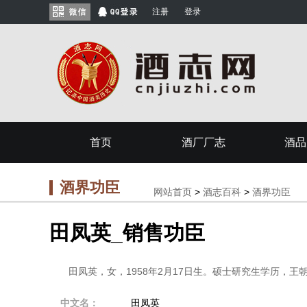
注册
登录
首页
酒厂厂志
酒品
酒界功臣
网站首页
>
酒志百科
>
酒界功臣
田凤英_销售功臣
田凤英，女，1958年2月17日生。硕士研究生学历，王
中文名：
田凤英