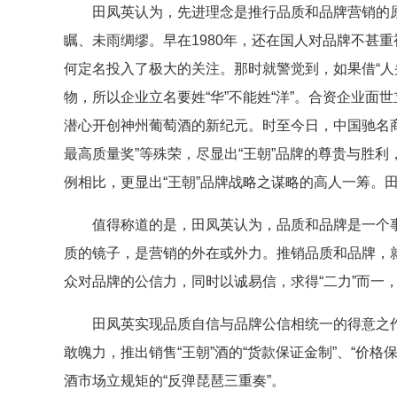
田凤英认为，先进理念是推行品质和品牌营销的原动
瞩、未雨绸缪。早在1980年，还在国人对品牌不甚
何定名投入了极大的关注。那时就警觉到，如果借“人
物，所以企业立名要姓“华”不能姓“洋”。合资企业面
潜心开创神州葡萄酒的新纪元。时至今日，中国驰名商
最高质量奖”等殊荣，尽显出“王朝”品牌的尊贵与胜
例相比，更显出“王朝”品牌战略之谋略的高人一筹。田
值得称道的是，田凤英认为，品质和品牌是一个事
质的镜子，是营销的外在或外力。推销品质和品牌，就
众对品牌的公信力，同时以诚易信，求得“二力”而一
田凤英实现品质自信与品牌公信相统一的得意之作
敢魄力，推出销售“王朝”酒的“货款保证金制”、“价
酒市场立规矩的“反弹琵琶三重奏”。