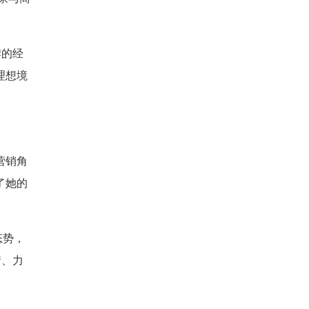
牌的经
理想境
营销角
了她的
态势，
衡、力