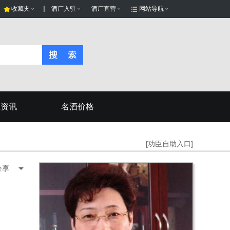
收藏夹
酒厂入驻
酒厂直营
网站导航
态资讯
名酒价格
[功臣自助入口]
分享