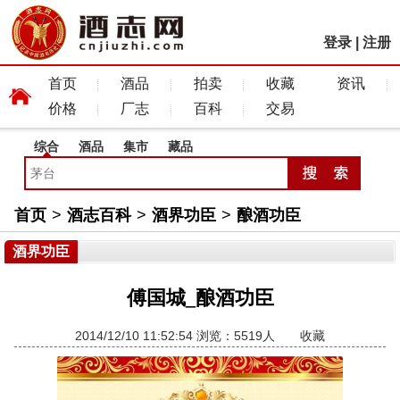
登录
|
注册
首页
酒品
拍卖
收藏
资讯
价格
厂志
百科
交易
综合
酒品
集市
藏品
首页
>
酒志百科
>
酒界功臣
>
酿酒功臣
酒界功臣
傅国城_酿酒功臣
2014/12/10 11:52:54 浏览：5519人
收藏