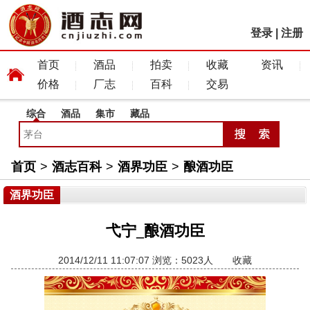
登录
|
注册
首页
酒品
拍卖
收藏
资讯
价格
厂志
百科
交易
综合
酒品
集市
藏品
首页
>
酒志百科
>
酒界功臣
>
酿酒功臣
酒界功臣
弋宁_酿酒功臣
2014/12/11 11:07:07 浏览：5023人
收藏