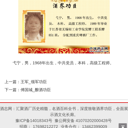
弋宁，男，1968年出生，中共党员，本科，高级工程师。
上一篇：
王军_领军功臣
下一篇：
傅国城_酿酒功臣
酒志网：汇聚酒厂历史精髓，名酒百科全书，深度致敬酒界功臣，全面展
示酒文化长廊。
豫ICP备14018343号 豫公网安备 41070202000428号
招商：
17698212272
业务合作：
13462399009