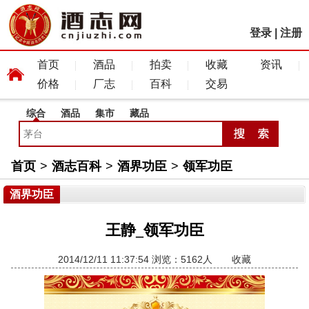
登录
|
注册
首页
酒品
拍卖
收藏
资讯
价格
厂志
百科
交易
综合
酒品
集市
藏品
首页
>
酒志百科
>
酒界功臣
>
领军功臣
酒界功臣
王静_领军功臣
2014/12/11 11:37:54 浏览：5162人
收藏