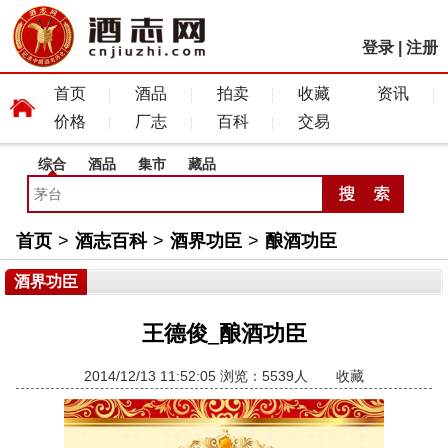
登录
|
注册
首页
酒品
拍卖
收藏
资讯
价格
厂志
百科
交易
综合
酒品
集市
藏品
首页
>
酒志百科
>
酒界功臣
>
酿酒功臣
酒界功臣
王德俊_酿酒功臣
2014/12/13 11:52:05 浏览：5539人
收藏