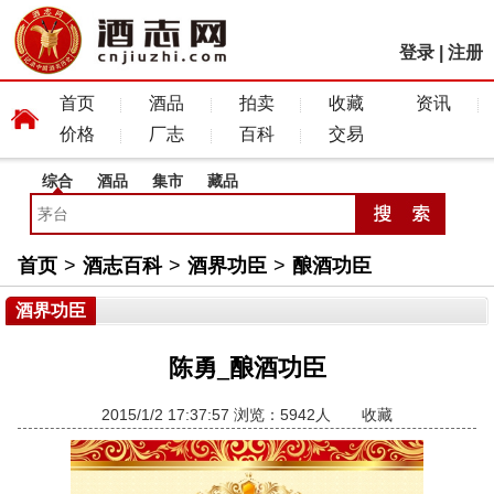
登录
|
注册
首页
酒品
拍卖
收藏
资讯
价格
厂志
百科
交易
综合
酒品
集市
藏品
首页
>
酒志百科
>
酒界功臣
>
酿酒功臣
酒界功臣
陈勇_酿酒功臣
2015/1/2 17:37:57 浏览：5942人
收藏