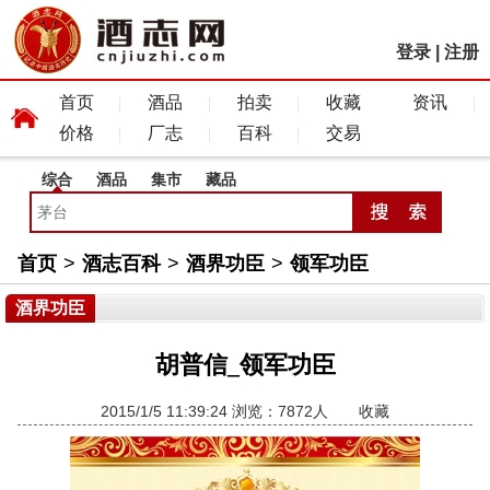
登录
|
注册
首页
酒品
拍卖
收藏
资讯
价格
厂志
百科
交易
综合
酒品
集市
藏品
首页
>
酒志百科
>
酒界功臣
>
领军功臣
酒界功臣
胡普信_领军功臣
2015/1/5 11:39:24 浏览：7872人
收藏