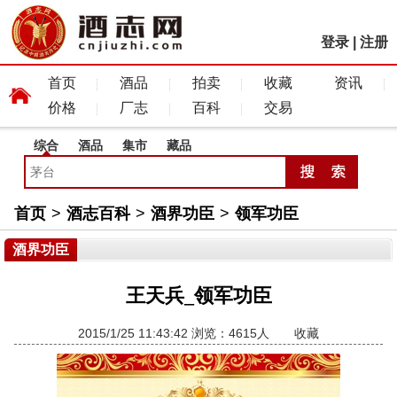
登录
|
注册
首页
酒品
拍卖
收藏
资讯
价格
厂志
百科
交易
综合
酒品
集市
藏品
首页
>
酒志百科
>
酒界功臣
>
领军功臣
酒界功臣
王天兵_领军功臣
2015/1/25 11:43:42 浏览：4615人
收藏