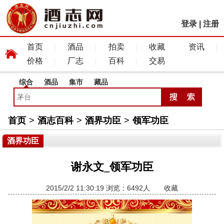
登录
|
注册
首页
酒品
拍卖
收藏
资讯
价格
厂志
百科
交易
综合
酒品
集市
藏品
首页
>
酒志百科
>
酒界功臣
>
领军功臣
酒界功臣
谢永文_领军功臣
2015/2/2 11:30:19 浏览：6492人
收藏