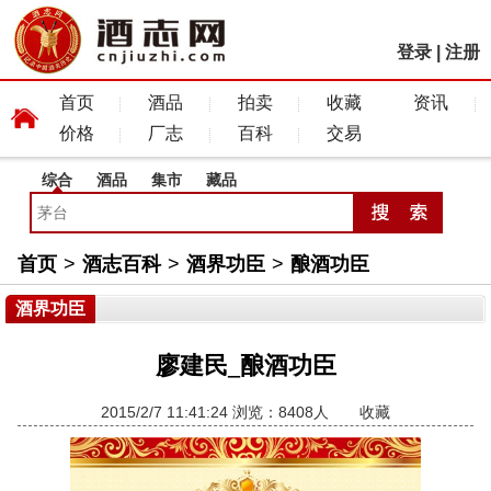
登录
|
注册
首页
酒品
拍卖
收藏
资讯
价格
厂志
百科
交易
综合
酒品
集市
藏品
首页
>
酒志百科
>
酒界功臣
>
酿酒功臣
酒界功臣
廖建民_酿酒功臣
2015/2/7 11:41:24 浏览：8408人
收藏