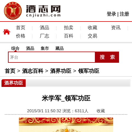
登录
|
注册
首页
酒品
拍卖
收藏
资讯
价格
厂志
百科
交易
综合
酒品
集市
藏品
首页
>
酒志百科
>
酒界功臣
>
领军功臣
酒界功臣
米学军_领军功臣
2015/3/1 11:50:32 浏览：6311人
收藏