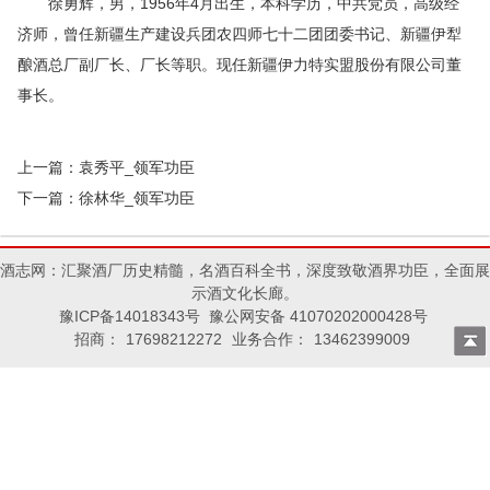
徐勇辉，男，1956年4月出生，本科学历，中共党员，高级经
济师，曾任新疆生产建设兵团农四师七十二团团委书记、新疆伊犁
酿酒总厂副厂长、厂长等职。现任新疆伊力特实盟股份有限公司董
事长。
上一篇：
袁秀平_领军功臣
下一篇：
徐林华_领军功臣
酒志网：汇聚酒厂历史精髓，名酒百科全书，深度致敬酒界功臣，全面展
示酒文化长廊。
豫ICP备14018343号 豫公网安备 41070202000428号
招商：
17698212272
业务合作：
13462399009