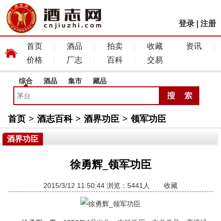
登录
|
注册
首页
酒品
拍卖
收藏
资讯
价格
厂志
百科
交易
综合
酒品
集市
藏品
首页
>
酒志百科
>
酒界功臣
>
领军功臣
酒界功臣
徐勇辉_领军功臣
2015/3/12 11:50:44 浏览：5441人
收藏