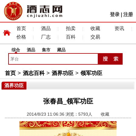
登录
|
注册
首页
酒品
拍卖
收藏
资讯
价格
厂志
百科
交易
综合
酒品
集市
藏品
首页
>
酒志百科
>
酒界功臣
>
领军功臣
酒界功臣
张春昌_领军功臣
2014/8/23 11:06:36 浏览：5793人
收藏