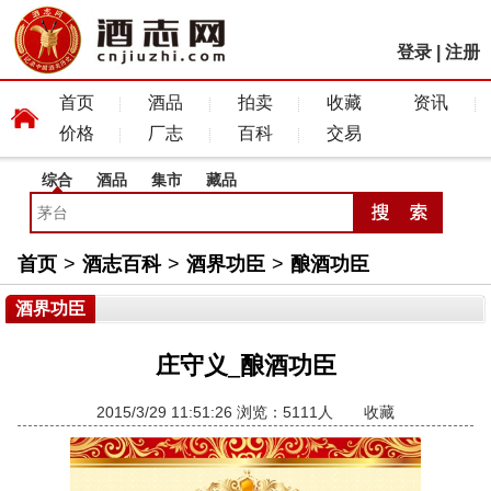
登录
|
注册
首页
酒品
拍卖
收藏
资讯
价格
厂志
百科
交易
综合
酒品
集市
藏品
首页
>
酒志百科
>
酒界功臣
>
酿酒功臣
酒界功臣
庄守义_酿酒功臣
2015/3/29 11:51:26 浏览：5111人
收藏