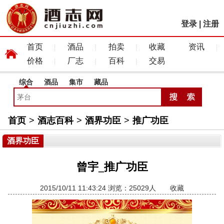
登录
|
注册
首页
酒品
拍卖
收藏
资讯
价格
厂志
百科
交易
综合
酒品
集市
藏品
首页
>
酒志百科
>
酒界功臣
>
推广功臣
酒界功臣
曾宇_推广功臣
2015/10/11 11:43:24 浏览：25029人
收藏