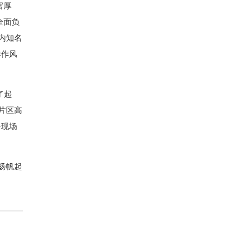
官厚
全面负
内知名
作作风
了起
片区高
备现场
扬帆起