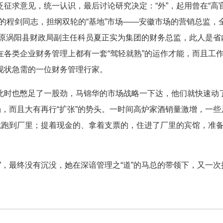
求意见，统一认识，最后讨论研究决定：“外”，起用曾在“高
的程剑同志，担纲双轮的“基地”市场——安徽市场的营销总监，
聘用原涡阳县财政局副主任科员夏正实为集团的财务总监，此人是省
各类企业财务管理上都有一套“驾轻就熟”的运作才能，而且工
现状急需的一位财务管理行家。
时也憋足了一股劲，马锦华的市场战略一下达，他们就快速动
场，而且大有再行“扩张”的势头。一时间高炉家酒销量激增，一些
脆跑到厂里；提着现金的、拿着支票的，住进了厂里的宾馆，准
，最终没有沉没，她在深谙管理之“道”的马总的带领下，又一次