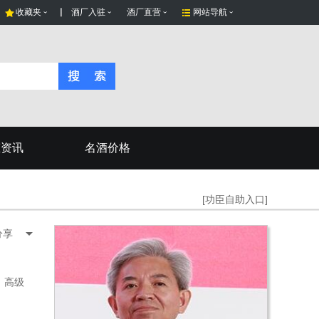
收藏夹
酒厂入驻
酒厂直营
网站导航
态资讯
名酒价格
[功臣自助入口]
分享
，高级