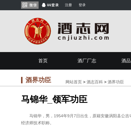
注册
登录
首页
酒厂厂志
酒品
酒界功臣
网站首页
>
酒志百科
>
酒界功臣
马锦华_领军功臣
马锦华，男，1954年9月7日出生，原籍安徽涡阳县公吉寺
经济师技术职称。