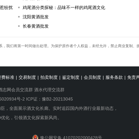
惹纷扰
鸡尾酒分类探秘：品味不一样的鸡尾酒文化
沈阳黄酒批发
长春黄酒批发
系，我们将第一时间做出处理。为保护原作者个人权益，未经允许，禁止商业复制、
资费标准
|
交易制度
|
拍卖制度
|
鉴定制度
|
会员制度
|
服务条款
|
免责
酒志网会员交流群
酒水代理交流群
6020934号-2
ICP证：豫B2-20213045
功臣，全面展示酒文化长廊。实时追踪国内外酒行业最新动态，
O优化，引领酒文化探索新风尚。
豫公网安备 41070202000428号