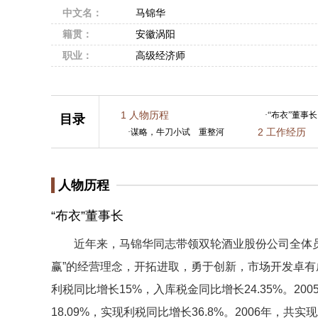
中文名：
马锦华
籍贯：
安徽涡阳
职业：
高级经济师
1
人物历程
·
“布衣”董事长
目录
2
工作经历
·
谋略，牛刀小试 重整河
人物历程
“布衣”董事长
近年来，马锦华同志带领双轮酒业股份公司全体员工
赢”的经营理念，开拓进取，勇于创新，市场开发卓有成
利税同比增长15%，入库税金同比增长24.35%。20
18.09%，实现利税同比增长36.8%。2006年，共