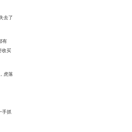
失去了
都有
要收买
，虎落
一手抓