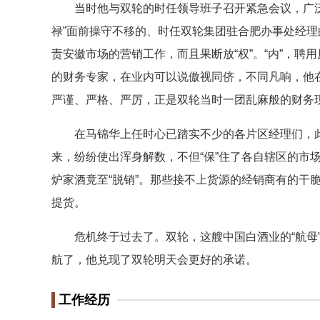
当时他与双轮的时任领导班子召开紧急会议，广泛征
禄”面前操守不移的、时任双轮集团驻合肥办事处经理
责安徽市场的营销工作，而且果断放“权”。“内”，
的财务专家，在业内可以说傲视同侪，不同凡响，他在
严谨、严格、严厉，正是双轮当时一团乱麻般的财务
在马锦华上任时心已踏实不少的各片区经理们，此
来，纷纷使出浑身解数，不但“保”住了各自辖区的市
炉家酒竟至“脱销”。那些接不上货源的经销商有的干
提货。
危机终于过去了。双轮，这艘中国白酒业的“航母”
航了，他兑现了双轮明天会更好的承诺。
工作经历