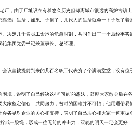
的老厂，由于厂址设在有着悠久历史但却离城市很远的高炉古镇
都靠酒厂生活，如果厂子倒了，几代人的生活就会一下子没了着
、决定几千名员工命运的危急时刻，共同作出了一个后经事实
双轮集团党委书记兼董事长、总经理。
会议室被提前到来的几百名职工代表挤了个满满堂堂；没有位
境，说明了自己解决这些“问题”的想法，鼓励大家散会后在
要大家坚定信心，共同努力，暂时的困难并不可怕；他用通俗易
社会各界对企业的关心和支持，表明了自己决心和大家一道重振双
的心拧成一股绳，形成一往无前的冲击力，双轮的明天一定会更好