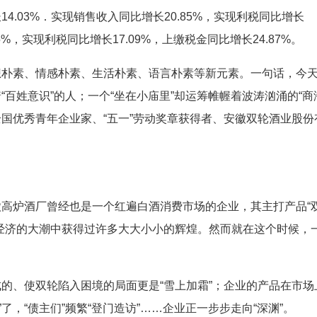
长14.03%．实现销售收入同比增长20.85%，实现利税同比增长
.75%，实现利税同比增长17.09%，上缴税金同比增长24.87%。
朴素、情感朴素、生活朴素、语言朴素等新元素。一句话，今
“百姓意识”的人；一个“坐在小庙里”却运筹帷幄着波涛汹涌的“商
全国优秀青年企业家、“五一”劳动奖章获得者、安徽双轮酒业股份
高炉酒厂曾经也是一个红遍白酒消费市场的企业，其主打产品“
场经济的大潮中获得过许多大大小小的辉煌。然而就在这个时候，一
的、使双轮陷入困境的局面更是“雪上加霜”；企业的产品在市场
，“债主们”频繁“登门造访”……企业正一步步走向“深渊”。