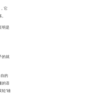
上，它
落。
证明是
子的就
各自的
懂的语
轮“雄
！