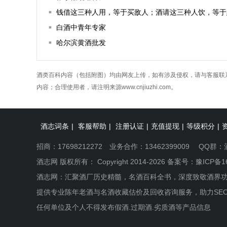
钱借这三种人用，等于买敌人；酒请这三种人饮，等于
白酒中青年专家
哈尔滨黄酒批发
酒类百科内容（包括附图）均由网友上传，如有涉及侵权，请与客服联
内容；合理使用者，请注明来源www.cnjiuzhi.com。
酒志词条
|
客服帮助
|
注册认证
|
充值提现
|
等级积分
|
招商：17698212272 业务合作：13462399009 QQ群：
酒志网 版权所有： Copyright 2014-2026 备案号：
豫ICP备1
酒志网：汇聚酒厂历史精髓，名酒百科全书，深度致敬酒界
提供专业陈年老酒与名酒收藏估价及回收咨询服务，助力SE
任何单位及个人不得发布假酒.过期酒.劣质酒等产品信息