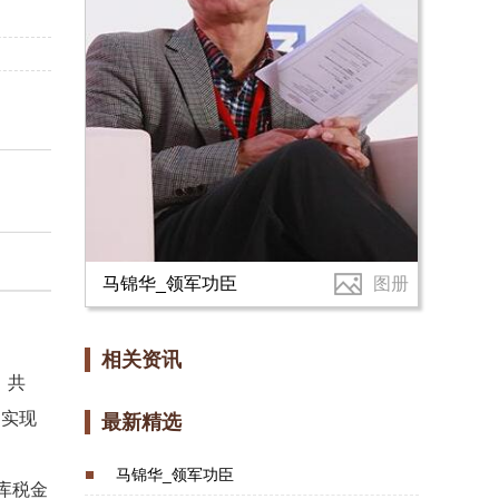
马锦华_领军功臣
图册
相关资讯
、共
，实现
最新精选
马锦华_领军功臣
入库税金