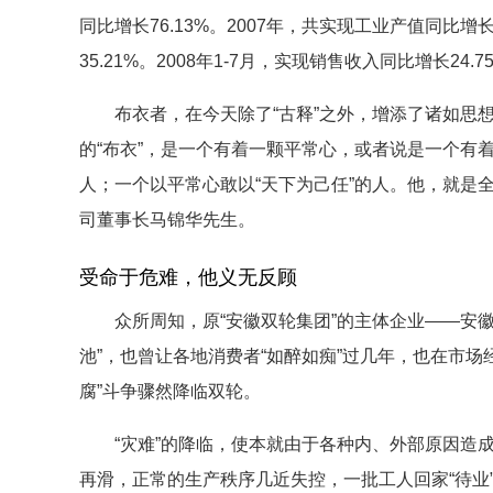
同比增长76.13%。2007年，共实现工业产值同比增
35.21%。2008年1-7月，实现销售收入同比增长24
布衣者，在今天除了“古释”之外，增添了诸如思想
的“布衣”，是一个有着一颗平常心，或者说是一个有着
人；一个以平常心敢以“天下为己任”的人。他，就是
司董事长马锦华先生。
受命于危难，他义无反顾
众所周知，原“安徽双轮集团”的主体企业——安徽
池”，也曾让各地消费者“如醉如痴”过几年，也在市
腐”斗争骤然降临双轮。
“灾难”的降临，使本就由于各种内、外部原因造成
再滑，正常的生产秩序几近失控，一批工人回家“待业”了