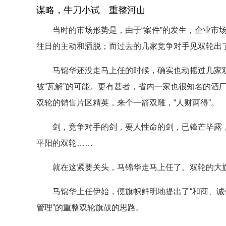
谋略，牛刀小试 重整河山
当时的市场形势是，由于“案件”的发生，企业市场
往日的主动和洒脱；而过去的几家竞争对手见双轮出了
马锦华还没走马上任的时候，确实也动摇过几家双
被“瓦解”的可能。更有甚者，省内一家也很知名的酒厂
双轮的销售片区精英，来个一箭双雕，“人财两得”。
剑，竞争对手的剑，要人性命的剑，已锋芒毕露，来
平阳的双轮……
就在这紧要关头，马锦华走马上任了。双轮的大旗重
马锦华上任伊始，便旗帜鲜明地提出了“和商、诚信
管理”的重整双轮旗鼓的思路。