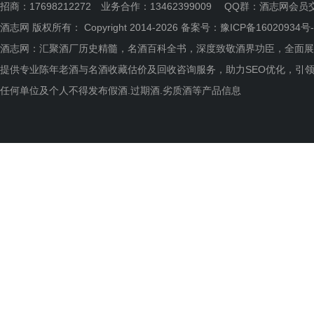
招商：17698212272 业务合作：13462399009 QQ群：
酒志网会员
酒志网 版权所有： Copyright 2014-2026 备案号：
豫ICP备16020934号-
酒志网：汇聚酒厂历史精髓，名酒百科全书，深度致敬酒界功臣，全面展
提供专业陈年老酒与名酒收藏估价及回收咨询服务，助力SEO优化，引
任何单位及个人不得发布假酒.过期酒.劣质酒等产品信息