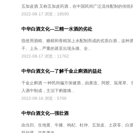
五加皮酒 又称五加皮药酒，在中国民间广泛流传配制的传统药酒
2022-08-17 浏览：18590
中华白酒文化---三精一水酒的劣处
指使用酒精、糖精和香精加上水配制而成的劣质白酒，这种
干、上头，严重的甚至出现头痛、全...
2022-08-17 浏览：11762
中华白酒文化---了解千金止痢酒的益处
千金止痢酒 一种民间偏方保健酒，由黄连、阿胶、鼠尾草、
入酒中制成，主治下痢腹痛...
2022-08-16 浏览：5700
中华白酒文化---强壮酒
由当归、生地黄、牛膝、枸杞、杜仲、五加皮、土茯苓、白
肝补肾，益气养血。...