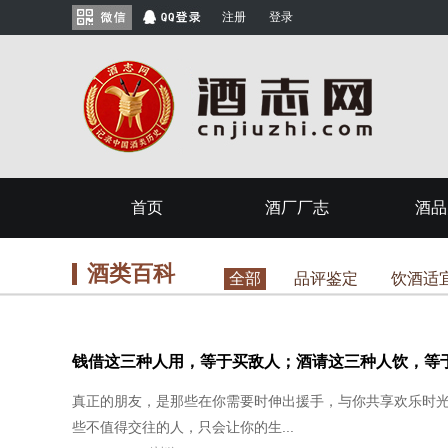
注册
登录
首页
酒厂厂志
酒品
酒类百科
全部
品评鉴定
饮酒适
钱借这三种人用，等于买敌人；酒请这三种人饮，等
真正的朋友，是那些在你需要时伸出援手，与你共享欢乐时
些不值得交往的人，只会让你的生...