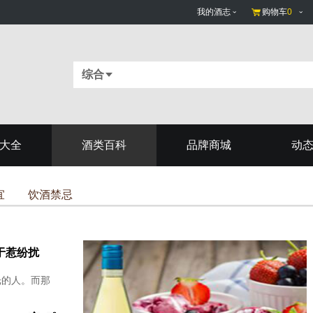
我的酒志
购物车
0
综合
大全
酒类百科
品牌商城
动
宜
饮酒禁忌
于惹纷扰
光的人。而那