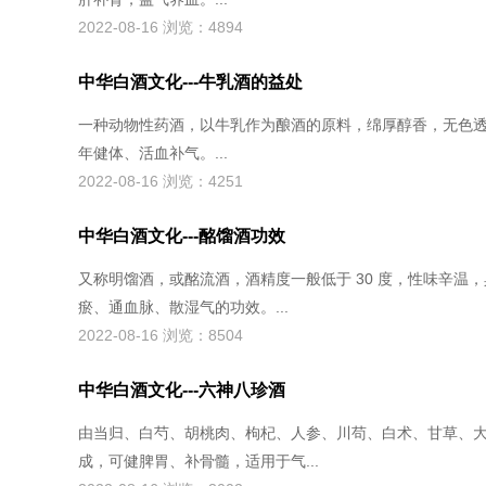
2022-08-16 浏览：4894
中华白酒文化---牛乳酒的益处
一种动物性药酒，以牛乳作为酿酒的原料，绵厚醇香，无色
年健体、活血补气。...
2022-08-16 浏览：4251
中华白酒文化---酩馏酒功效
又称明馏酒，或酩流酒，酒精度一般低于 30 度，性味辛温
瘀、通血脉、散湿气的功效。...
2022-08-16 浏览：8504
中华白酒文化---六神八珍酒
由当归、白芍、胡桃肉、枸杞、人参、川苟、白术、甘草、
成，可健脾胃、补骨髓，适用于气...