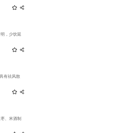
透明，少饮延
，具有祛风散
大枣、米酒制