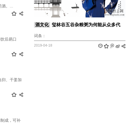
。...
酒文化
玺林谷五谷杂粮粥为何能从众多代
词条：
酒饮后易口
2019-04-18
当归、干姜加
酒制成，可补