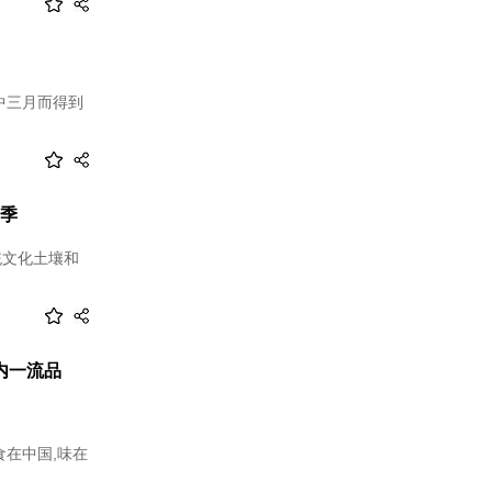
中三月而得到
日季
统文化土壤和
内一流品
食在中国,味在