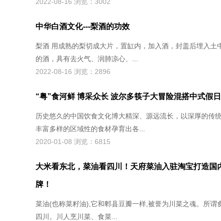
2022-08-16 浏览：3002
中华白酒文化---梨酒的功效
梨酒 用成熟的梨切成大片，置缸内，加入酒，封盖后埋入土
的酒，具有去火气、润肺凉心、...
2022-08-16 浏览：2896
“粤”食河鲜 博采众长 波尔多筷子大冒险混搭中式假
历史悠久的中国饮食文化博大精深、源远流长，以深厚的传
丰富多样的区域性的食材孕育出各...
2020-01-08 浏览：6815
大米看东北，菜油看四川！天府菜油入驻淘宝打造国
牌！
菜油(也称菜籽油),它和郫县豆瓣一样,被誉为川菜之魂。所谓
四川。川人烹川菜、食菜...