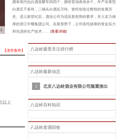
拥有现代化白酒发酵车间四个，拥有窖池叁佰余个，年产浓香型
白酒五千多吨，二锅头白酒近万吨。曾经创造过辉煌的发展历
史。进入新世纪后，酒业公司为适应新形势的要求，并入实力雄
厚的浙江中耀集团公司。在新形势下，公司依托雄厚的资金实力
1
和先进的生产技术…… [
查看详细
]
八达岭最受关注排行榜
【清空条件】
八达岭最新动态
北京八达岭酒业有限公司隆重推出
1
0元以上
八达岭百科知识
八达岭老酒回收