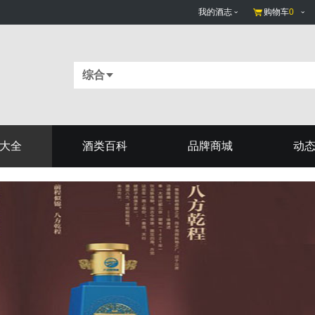
我的酒志
购物车
0
综合
大全
酒类百科
品牌商城
动