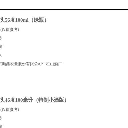
56度100ml（绿瓶）
(仅供参考)
香
度
京
京顺鑫农业股份有限公司牛栏山酒厂
头46度100毫升（特制小酒版）
(仅供参考)
香
度