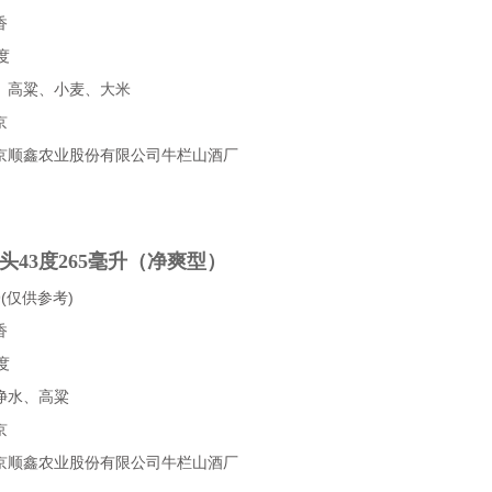
香
度
、高粱、小麦、大米
京
京顺鑫农业股份有限公司牛栏山酒厂
头43度265毫升（净爽型）
(仅供参考)
香
度
净水、高粱
京
京顺鑫农业股份有限公司牛栏山酒厂