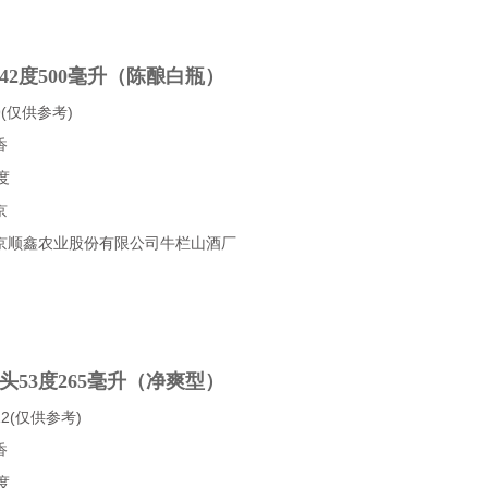
42度500毫升（陈酿白瓶）
(仅供参考)
香
度
京
京顺鑫农业股份有限公司牛栏山酒厂
头53度265毫升（净爽型）
2(仅供参考)
香
度