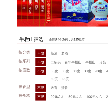
牛栏山筛选
全部共4个系列，共125款酒
按分类：
不限
新酒
老酒
按系列：
不限
二锅头
百年牛栏山
牛栏山
珍品
按度数：
不限
35度
36度
38度
39度
40度
60度
65度
按香型：
不限
浓香
清香
按价格：
不限
20元左右
50元左右
100元左右