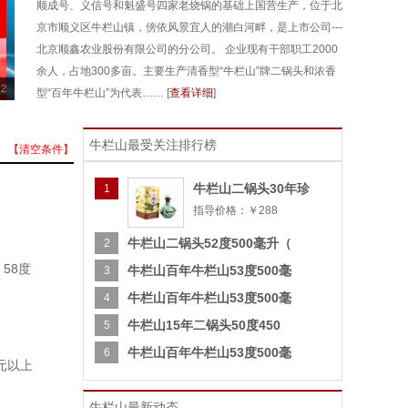
顺成号、义信号和魁盛号四家老烧锅的基础上国营生产，位于北
京市顺义区牛栏山镇，傍依风景宜人的潮白河畔，是上市公司---
北京顺鑫农业股份有限公司的分公司。 企业现有干部职工2000
余人，占地300多亩。主要生产清香型“牛栏山”牌二锅头和浓香
2
型“百年牛栏山”为代表…… [
查看详细
]
牛栏山最受关注排行榜
【清空条件】
牛栏山二锅头30年珍
1
指导价格：￥288
牛栏山二锅头52度500毫升（
2
58度
牛栏山百年牛栏山53度500毫
3
牛栏山百年牛栏山53度500毫
4
牛栏山15年二锅头50度450
5
牛栏山百年牛栏山53度500毫
6
0元以上
牛栏山最新动态