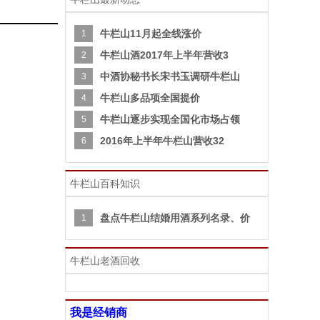
牛栏山11月起全线涨价
1
牛栏山酒2017年上半年营收3
2
中酒协秘书长宋书玉调研牛栏山
3
牛栏山多品项全国提价
4
牛栏山逐步实现全国化市场占领
5
2016年上半年牛栏山营收32
6
牛栏山百科知识
盘点牛栏山结婚用酒系列名录、价
1
牛栏山老酒回收
我是经销商