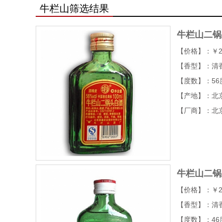
牛栏山筛选结果
牛栏山二锅头
【价格】：￥2
【香型】：清
【度数】：56
【产地】：北
【厂商】：北
牛栏山二锅
【价格】：￥2
【香型】：清
【度数】：46