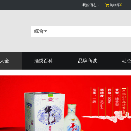
我的酒志
购物车
0
综合
大全
酒类百科
品牌商城
动