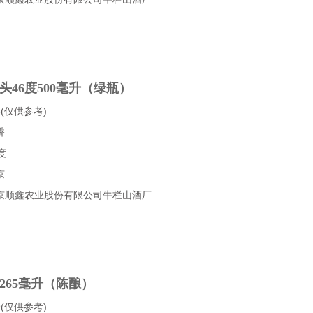
头46度500毫升（绿瓶）
(仅供参考)
香
度
京
京顺鑫农业股份有限公司牛栏山酒厂
265毫升（陈酿）
(仅供参考)