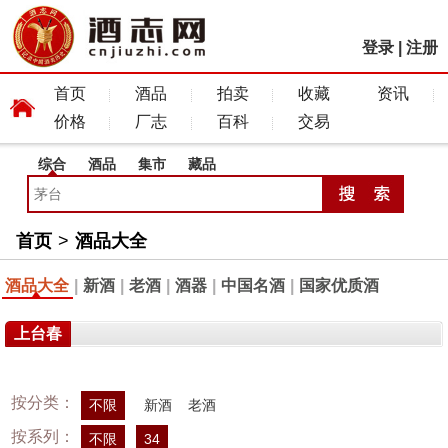
登录
|
注册
首页
酒品
拍卖
收藏
资讯
价格
厂志
百科
交易
综合
酒品
集市
藏品
首页
>
酒品大全
酒品大全
|
新酒
|
老酒
|
酒器
|
中国名酒
|
国家优质酒
上台春
按分类：
不限
新酒
老酒
按系列：
不限
34