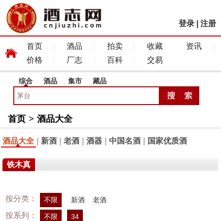
登录
|
注册
首页
酒品
拍卖
收藏
资讯
价格
厂志
百科
交易
综合
酒品
集市
藏品
首页
>
酒品大全
酒品大全
|
新酒
|
老酒
|
酒器
|
中国名酒
|
国家优质酒
铁木真
按分类：
不限
新酒
老酒
按系列：
不限
34