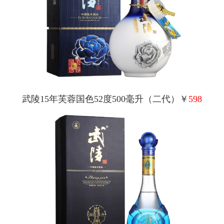
武陵15年芙蓉国色52度500毫升（二代）￥
598