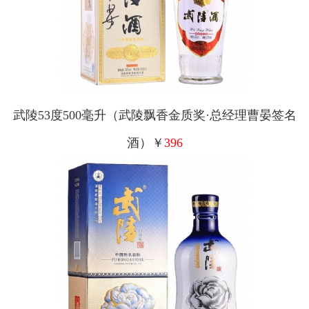
武陵53度500毫升（武陵飘香金质奖·总经理曹晏签名
酒）￥
396