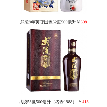
武陵9年芙蓉国色52度500毫升￥
398
武陵53度500毫升（名酱1988）.￥
418