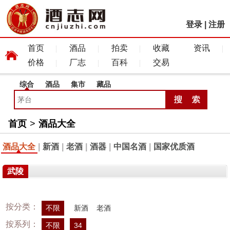
登录
|
注册
首页
酒品
拍卖
收藏
资讯
价格
厂志
百科
交易
综合
酒品
集市
藏品
首页
>
酒品大全
酒品大全
|
新酒
|
老酒
|
酒器
|
中国名酒
|
国家优质酒
武陵
按分类：
不限
新酒
老酒
按系列：
不限
34