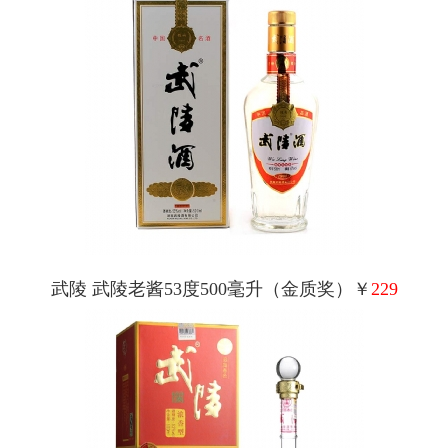
武陵 武陵老酱53度500毫升（金质奖）￥
229