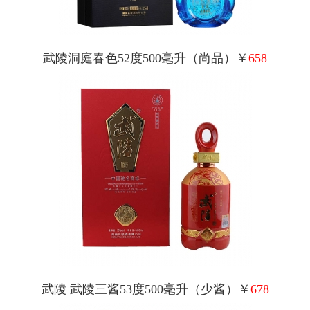
武陵洞庭春色52度500毫升（尚品）￥
658
武陵 武陵三酱53度500毫升（少酱）￥
678