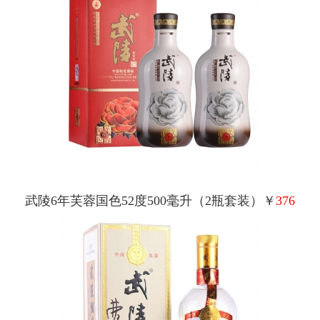
武陵6年芙蓉国色52度500毫升（2瓶套装）￥
376