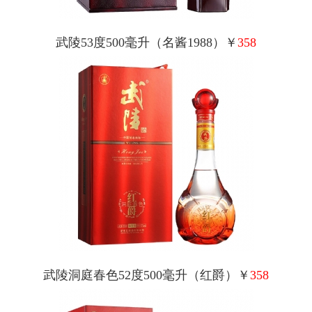
武陵53度500毫升（名酱1988）￥
358
武陵洞庭春色52度500毫升（红爵）￥
358