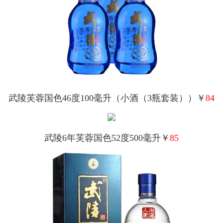
武陵芙蓉国色46度100毫升（小酒（3瓶套装））￥
84
武陵6年芙蓉国色52度500毫升￥
85