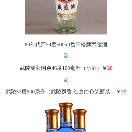
80年代产54度500ml岳阳楼牌武陵酒
武陵芙蓉国色46度100毫升（小酒）￥
28
武陵53度500毫升（武陵飘香 红盒白色瓷瓶装）￥
79