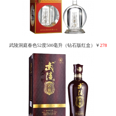
武陵洞庭春色52度500毫升（钻石版红盒）￥
278