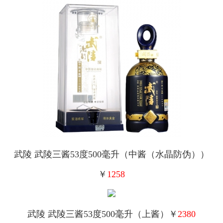
武陵 武陵三酱53度500毫升（中酱（水晶防伪））
￥
1258
武陵 武陵三酱53度500毫升（上酱）￥
2380