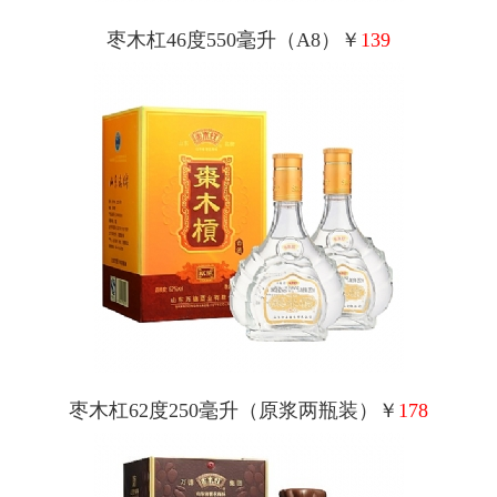
枣木杠46度550毫升（A8）￥
139
枣木杠62度250毫升（原浆两瓶装）￥
178