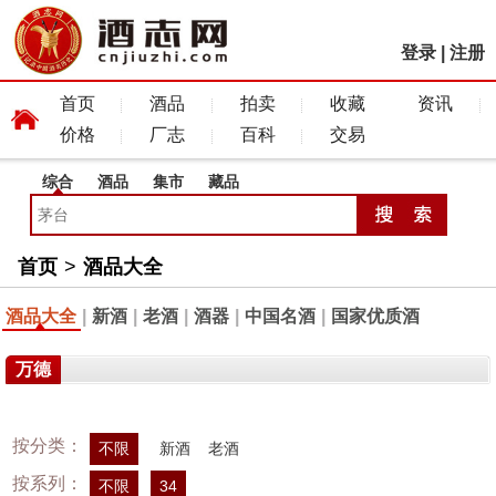
登录
|
注册
首页
酒品
拍卖
收藏
资讯
价格
厂志
百科
交易
综合
酒品
集市
藏品
首页
>
酒品大全
酒品大全
|
新酒
|
老酒
|
酒器
|
中国名酒
|
国家优质酒
万德
按分类：
不限
新酒
老酒
按系列：
不限
34