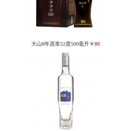
大山8年原浆52度500毫升￥
88