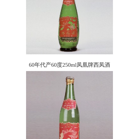
60年代产60度250ml凤凰牌西凤酒