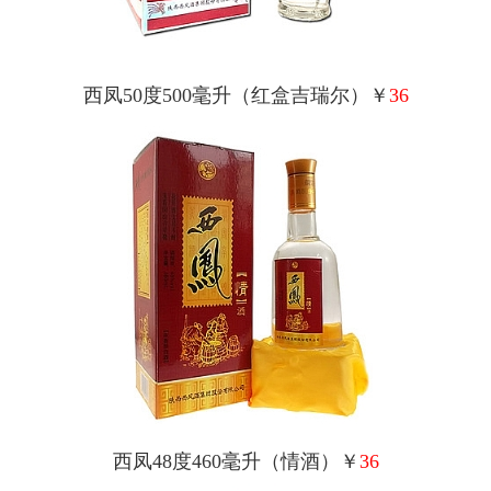
西凤50度500毫升（红盒吉瑞尔）￥
36
西凤48度460毫升（情酒）￥
36