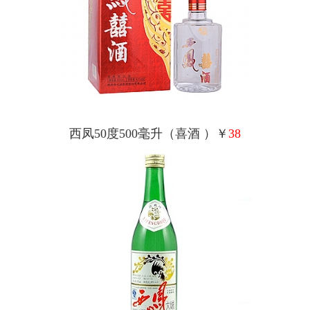
西凤50度500毫升（喜酒 ）￥
38