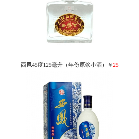
西凤45度125毫升（年份原浆小酒）￥
25