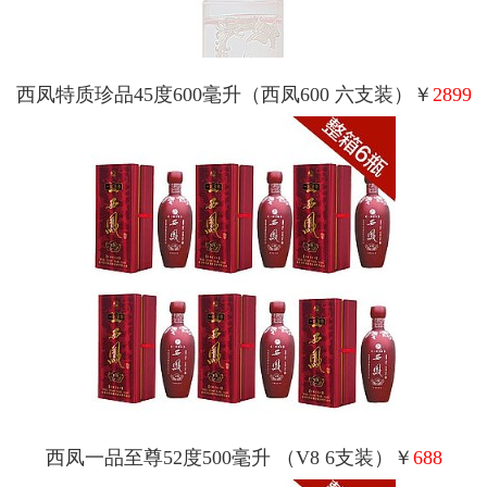
西凤特质珍品45度600毫升（西凤600 六支装）￥
2899
西凤一品至尊52度500毫升 （V8 6支装）￥
688