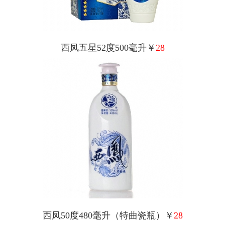
西凤五星52度500毫升￥
28
西凤50度480毫升（特曲瓷瓶）￥
28