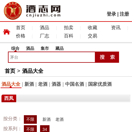
登录
|
注册
首页
酒品
拍卖
收藏
资讯
价格
厂志
百科
交易
综合
酒品
集市
藏品
首页
>
酒品大全
酒品大全
|
新酒
|
老酒
|
酒器
|
中国名酒
|
国家优质酒
西凤
按分类：
不限
新酒
老酒
按系列：
不限
34