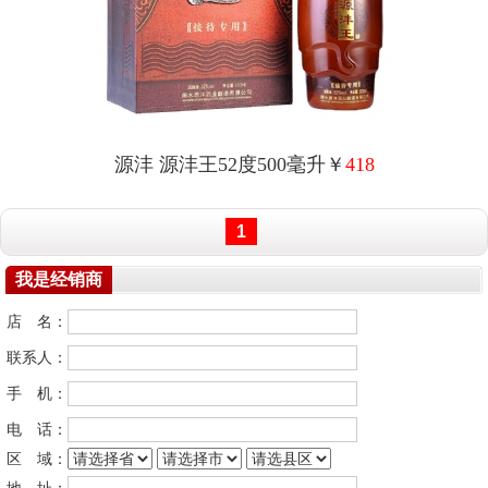
源沣 源沣王52度500毫升￥
418
1
我是经销商
店 名：
联系人：
手 机：
电 话：
区 域：