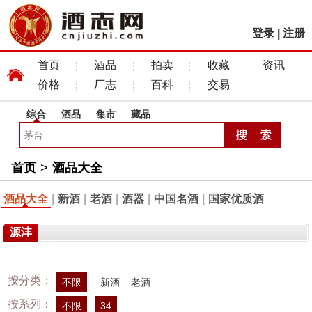
登录
|
注册
首页
酒品
拍卖
收藏
资讯
价格
厂志
百科
交易
综合
酒品
集市
藏品
首页
>
酒品大全
酒品大全
|
新酒
|
老酒
|
酒器
|
中国名酒
|
国家优质酒
源沣
按分类：
不限
新酒
老酒
按系列：
不限
34