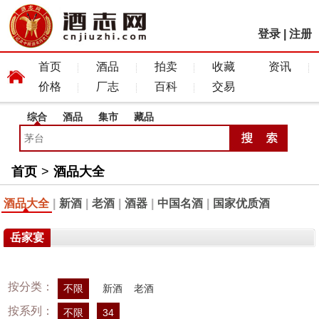
登录
|
注册
首页
酒品
拍卖
收藏
资讯
价格
厂志
百科
交易
综合
酒品
集市
藏品
首页
>
酒品大全
酒品大全
|
新酒
|
老酒
|
酒器
|
中国名酒
|
国家优质酒
岳家宴
按分类：
不限
新酒
老酒
按系列：
不限
34