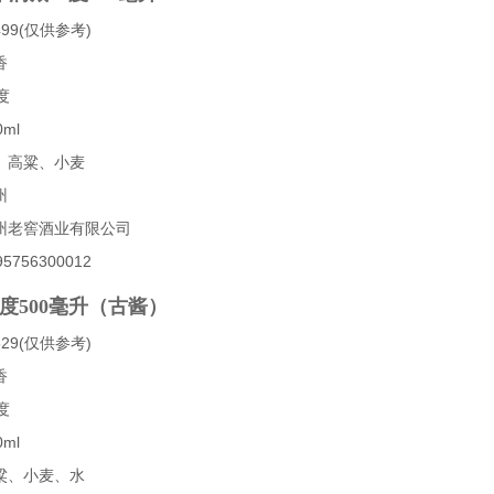
99(仅供参考)
香
度
ml
、高粱、小麦
州
州老窖酒业有限公司
756300012
3度500毫升（古酱）
29(仅供参考)
香
度
ml
粱、小麦、水