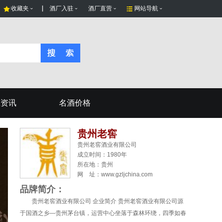
收藏夹
酒厂入驻
酒厂直营
网站导航
态资讯
名酒价格
贵州老窖
贵州老窖酒业有限公司
成立时间：1980年
所在地：
贵州
网 址：www.gzljchina.com
品牌简介：
贵州老窖酒业有限公司 企业简介 贵州老窖酒业有限公司源
于国酒之乡—贵州茅台镇，运营中心坐落于森林环绕，四季如春