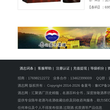
【条码】：6957
酒志词条
|
客服帮助
|
注册认证
|
充值提现
|
等级积分
|
招商：17698212272 业务合作：13462399009 QQ群：
酒志网 版权所有： Copyright 2014-2026 备案号：
豫ICP备1
酒志网：汇聚酒厂历史精髓，名酒百科全书，深度致敬酒界
提供专业陈年老酒与名酒收藏估价及回收咨询服务，助力SE
任何单位及个人不得发布假酒.过期酒.劣质酒等产品信息