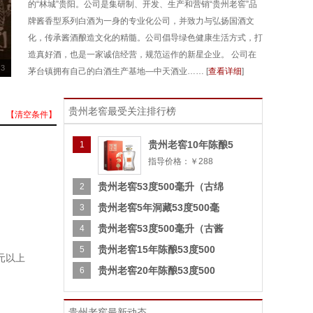
的“林城”贵阳。公司是集研制、开发、生产和营销“贵州老窖”品
牌酱香型系列白酒为一身的专业化公司，并致力与弘扬国酒文
化，传承酱酒酿造文化的精髓。公司倡导绿色健康生活方式，打
造真好酒，也是一家诚信经营，规范运作的新星企业。 公司在
3
茅台镇拥有自己的白酒生产基地—中天酒业…… [
查看详细
]
贵州老窖最受关注排行榜
【清空条件】
贵州老窖10年陈酿5
1
指导价格：￥288
贵州老窖53度500毫升（古绵
2
贵州老窖5年洞藏53度500毫
3
贵州老窖53度500毫升（古酱
4
贵州老窖15年陈酿53度500
5
0元以上
贵州老窖20年陈酿53度500
6
贵州老窖最新动态