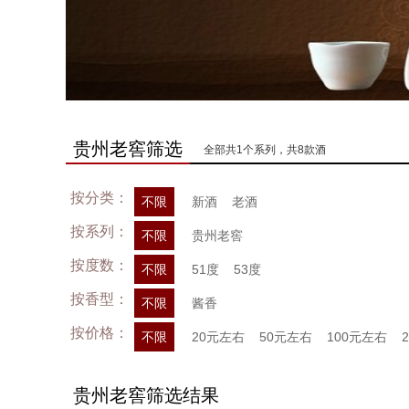
贵州老窖筛选
全部共1个系列，共8款酒
按分类：
不限
新酒
老酒
按系列：
不限
贵州老窖
按度数：
不限
51度
53度
按香型：
不限
酱香
按价格：
不限
20元左右
50元左右
100元左右
贵州老窖筛选结果