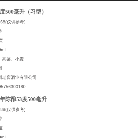
1度500毫升（习型）
68(仅供参考)
香
度
ml
、高粱、小麦
州
州老窖酒业有限公司
756300180
年陈酿53度500毫升
88(仅供参考)
香
度
ml