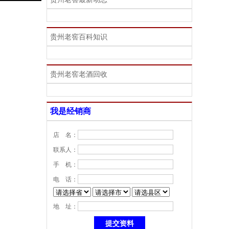
贵州老窖百科知识
贵州老窖老酒回收
我是经销商
店 名：
联系人：
手 机：
电 话：
地 址：