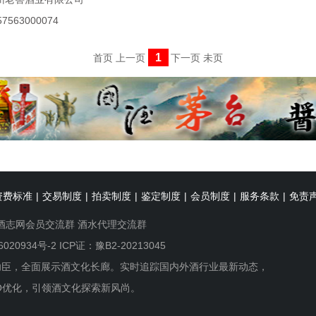
563000074
1
首页
上一页
下一页
未页
资费标准
|
交易制度
|
拍卖制度
|
鉴定制度
|
会员制度
|
服务条款
|
免责
酒志网会员交流群
酒水代理交流群
6020934号-2
ICP证：豫B2-20213045
功臣，全面展示酒文化长廊。实时追踪国内外酒行业最新动态，
O优化，引领酒文化探索新风尚。