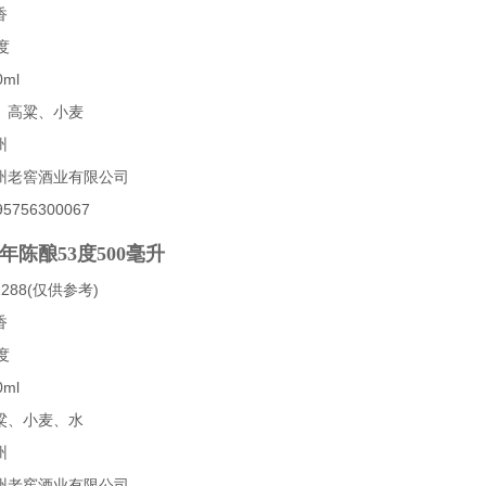
香
度
ml
、高粱、小麦
州
州老窖酒业有限公司
756300067
年陈酿53度500毫升
88(仅供参考)
香
度
ml
粱、小麦、水
州
州老窖酒业有限公司