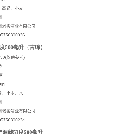
、高粱、小麦
州
州老窖酒业有限公司
756300036
3度500毫升（古绵）
99(仅供参考)
香
度
ml
粱、小麦、水
州
州老窖酒业有限公司
756300234
洞藏53度500毫升