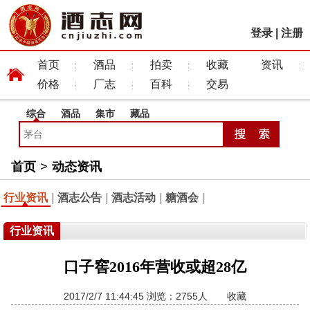
登录
|
注册
首页
酒品
拍卖
收藏
资讯
价格
厂志
百科
交易
综合
酒品
集市
藏品
首页
>
动态资讯
行业资讯
|
酒志公告
|
酒志活动
|
糖酒会
|
行业资讯
口子窖2016年营收或超28亿
2017/2/7 11:44:45 浏览：2755人
收藏