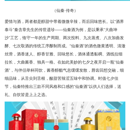
（仙秦·传奇）
爱情与酒，两者都是醇甜中带着微微辛辣，而后回味悠长。以“酒界
泰斗”秦含章先生的传世遗珍——仙秦酒为例，是以秉承“大曲坤
沙”工艺，恪守一年的生产周期、两次投料、九次蒸煮、八次加曲发
酵、七次取酒的传统工序酿制而成。“仙秦酒”的酒色微黄透明、清澈
丝滑，酒香迷人、醇香甘雅、回味悠长，酒体通透黏稠、酒线拉细
拉长，大曲酱香、独具一格。在如此美妙的七夕之夜开启一瓶“仙秦
酒”，与伴侣举杯同饮，酱香醇酯气息缓缓发散，唇齿回想交融，细
细品味，从舌尖到舌根，酸甜苦辣涩五味中和协调。时值七夕佳
节，仙秦特推出三款不同风格和口感的“仙秦酒”以供人们选择，送
礼、自饮皆是上上之选。