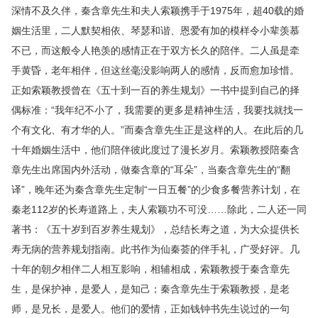
深情不及久伴，秦含章先生和夫人索颖携手于1975年，超40载的婚
姻生活里，二人默契相依、琴瑟和谐、恩爱有加的模样令小辈羡慕
不已，而这般令人艳羡的感情正在于双方长久的陪伴。二人虽是牵
手黄昏，老年相伴，但这丝毫没影响两人的感情，反而愈加珍惜。
正如索颖教授曾在《五十到一百的养生规划》一书中提到自己的择
偶标准：“我年纪不小了，我需要的更多是精神生活，我要找就找一
个有文化、有才华的人。”而秦含章先生正是这样的人。在此后的几
十年婚姻生活中，他们陪伴彼此度过了漫长岁月。索颖教授陪秦含
章先生出席国内外活动，做秦含章的“耳朵”，当秦含章先生的“翻
译”，晚年还为秦含章先生定制“一日五餐”的少食多餐营养计划，在
秦老112岁的长寿道路上，夫人索颖功不可没……除此，二人还一同
著书：《五十岁到百岁养生规划》，总结长寿之道，为大众提供长
寿无病的营养规划指南。此书作为仙秦荟的伴手礼，广受好评。几
十年的朝夕相伴二人相互影响，相辅相成，索颖教授于秦含章先
生，是保护神，是爱人，是知己；秦含章先生于索颖教授，是老
师，是兄长，是爱人。他们的爱情，正如钱钟书先生说过的一句