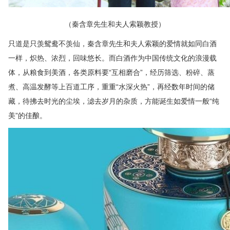
（秦含章先生和夫人索颖教授）
只道是只羡鸳鸯不羡仙，秦含章先生和夫人索颖的爱情就如同白酒
一样，炽热、浓烈，回味悠长。而白酒作为中国传统文化的浪漫载
体，从粮食到美酒，各类原料要“互相磨合”，经历筛选、粉碎、蒸
煮、高温发酵等上百道工序，重重“水深火热”，再经数年时间的储
藏，待拂去时光的尘埃，滤去岁月的杂质，方能诞生如爱情一般“纯
美”的佳酿。