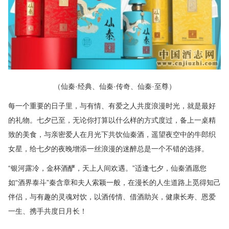
（仙秦·经典、仙秦·传奇、仙秦·至尊）
每一个重要的日子里，与有情、有爱之人共度浪漫时光，就是最好
的礼物。七夕已至，无论你打算以什么样的方式度过，备上一桌精
致的美食，与亲密爱人在月光下共饮仙秦酒，遥望夜空中的牛郎织
女星，给七夕的夜晚增添一丝浪漫的迷醉总是一个不错的选择。
“银河露冷，金杯酒酽，天上人间欢遇。”适逢七夕，仙秦酒愿您
如“酒界泰斗”秦含章和夫人索颖一般，在漫长的人生道路上觅得知己
伴侣，与有趣的灵魂对饮，以酒传情、借酒助兴，健康长寿、恩爱
一生、携手共度日月长！