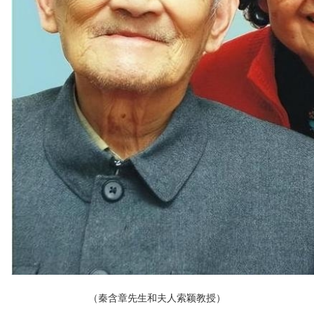
（秦含章先生和夫人索颖教授）