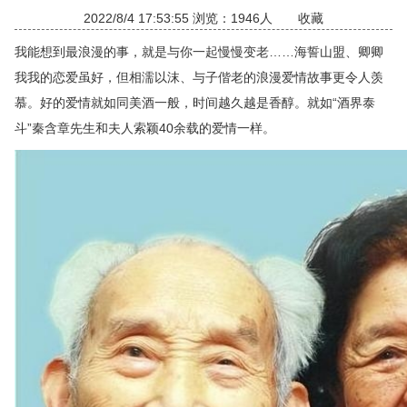
2022/8/4 17:53:55 浏览：1946人
收藏
我能想到最浪漫的事，就是与你一起慢慢变老……海誓山盟、卿卿
我我的恋爱虽好，但相濡以沫、与子偕老的浪漫爱情故事更令人羡
慕。好的爱情就如同美酒一般，时间越久越是香醇。就如“酒界泰
斗”秦含章先生和夫人索颖40余载的爱情一样。