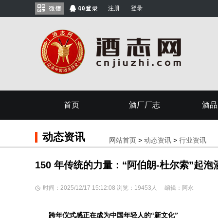
注册
登录
首页
酒厂厂志
酒品
动态资讯
网站首页
>
动态资讯
>
行业资讯
150 年传统的力量：“阿伯朗-杜尔索”起
时间：2025/12/17 15:12:08 浏览：19453人 编辑：阿永
跨年仪式感正在成为中国年轻人的
“
新文化
”