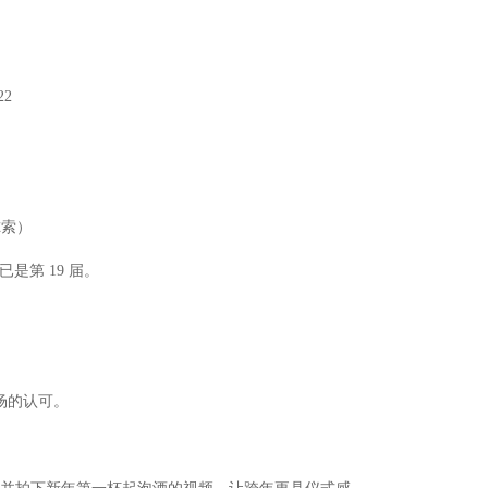
22
杜尔索）
是第 19 届。
场的认可。