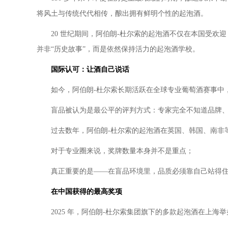
将风土与传统代代相传，酿出拥有鲜明个性的起泡酒。
20 世纪期间，阿伯朗-杜尔索的起泡酒不仅在本国受
并非“历史故事”，而是依然保持活力的起泡酒学校。
国际认可：让酒自己说
话
如今，阿伯朗-杜尔索长期活跃在全球专业葡萄酒赛事中
盲品被认为是最公平的评判方式：专家完全不知道品牌
过去数年，阿伯朗-杜尔索的起泡酒在英国、韩国、南非
对于专业圈来说，奖牌数量本身并不是重点；
真正重要的是——在盲品环境里，品质必须靠自己站得
在中国获得的最高奖
项
2025 年，阿伯朗-杜尔索集团旗下的多款起泡酒在上海