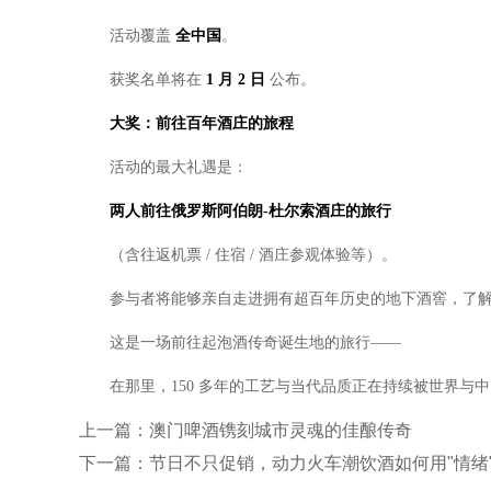
活动覆盖
全中国
。
获奖名单将在
1
月
2
日
公布。
大奖：前往百年酒庄的旅
程
活动的最大礼遇是：
两人前往俄罗斯阿伯朗
-
杜尔索酒庄的旅行
（含往返机票 / 住宿 / 酒庄参观体验等）。
参与者将能够亲自走进拥有超百年历史的地下酒窖，了
这是一场前往起泡酒传奇诞生地的旅行——
在那里，150 多年的工艺与当代品质正在持续被世界与
上一篇：
澳门啤酒镌刻城市灵魂的佳酿传奇
下一篇：
节日不只促销，动力火车潮饮酒如何用"情绪