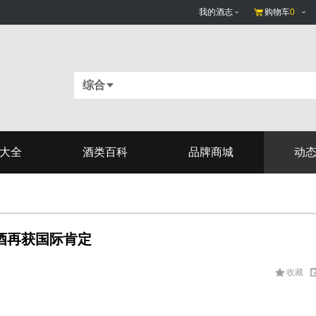
我的酒志
购物车
0
综合
大全
酒类百科
品牌商城
动
泡酒再获国际肯定
收藏