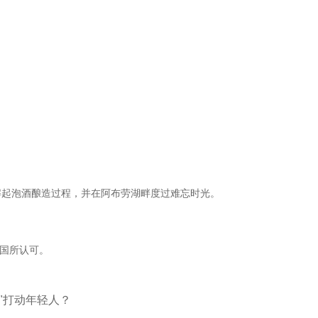
解起泡酒酿造过程，并在阿布劳湖畔度过难忘时光。
中国所认可。
"打动年轻人？