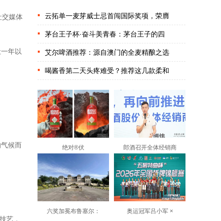
云拓单一麦芽威士忌首闯国际奖项，荣膺
社交媒体
茅台王子杯·奋斗美青春：茅台王子的四
让一年以
艾尔啤酒推荐：源自澳门的全麦精酿之选
喝酱香第二天头疼难受？推荐这几款柔和
的气候而
绝对®伏
郎酒召开全体经销商
六奖加冕布鲁塞尔：
奥运冠军吕小军 ×
累技艺，