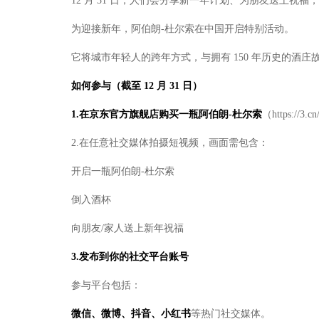
12 月 31 日，人们会分享新一年计划、为朋友送上
为迎接新年，阿伯朗-杜尔索在中国开启特别活动。
它将城市年轻人的跨年方式，与拥有 150 年历史的酒庄
如何参与（截至
12
月
31
日
）
1.在京东官方旗舰店购买一瓶阿伯朗
-
杜尔索
（https://3.
2.在任意社交媒体拍摄短视频，画面需包含：
开启一瓶阿伯朗-杜尔索
倒入酒杯
向朋友/家人送上新年祝福
3.发布到你的社交平台账
号
参与平台包括：
微信、微博、抖音、小红书
等热门社交媒体。