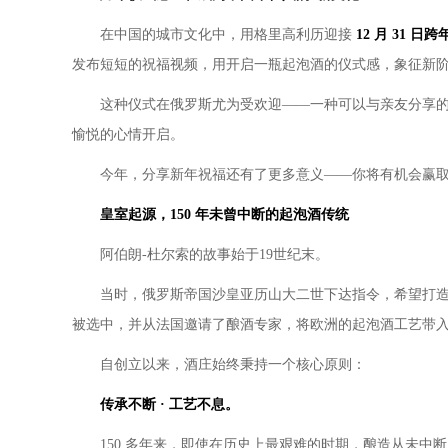
在中国的城市文化中，用格里高利历迎接
12
月
31
日跨
发布短短的祝福视频，用开启一瓶起泡酒的仪式感，象征新
这种仪式在俄罗斯尤为受欢迎——一种可以与亲友分享
愉悦的心情开启。
今年，分享新年祝福还有了更多意义——你将有机会赢
皇室起源，
150
年未曾中断的起泡酒传
统
阿伯朗-杜尔索的故事始于19世纪末。
当时，俄罗斯帝国沙皇亚历山大二世下达指令，希望打
被选中，并从法国邀请了酿酒专家，将欧洲的起泡酒工艺带
自创立以来，酒庄始终秉持一个核心原则：
传承不断
·
工艺不息
。
150 多年来，即使在历史上最艰难的时期，酿造从未