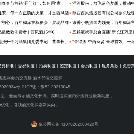
南春春节营销“开门红”，如何用“家
洋河股份：放飞蓝色梦想，推动
延安：每一次正确的决策，才是西凤酒
陕西西凤酒股份有限公司副总经
守初心，百年糊涂在秋糖会上展现品牌
浓香小瓶酒国内领先，百年糊涂
品质致敬消费者 | 西凤酒15年6
五粮液携手总台直播“新长江万里
地强升任习酒集团党委书记、董事长、
“舍得酒·中西圣贤”全球首发：一
资费标准
|
交易制度
|
拍卖制度
|
鉴定制度
|
会员制度
|
服务条款
|
免责
酒志网会员交流群
酒水代理交流群
6020934号-2
ICP证：豫B2-20213045
功臣，全面展示酒文化长廊。实时追踪国内外酒行业最新动态，
O优化，引领酒文化探索新风尚。
豫公网安备 41070202000428号