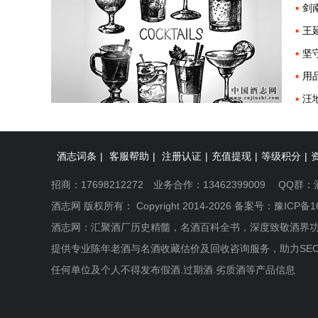
剑
王
坚
用
汪
酒志词条
|
客服帮助
|
注册认证
|
充值提现
|
等级积分
|
招商：17698212272 业务合作：13462399009 QQ群：
酒志网 版权所有： Copyright 2014-2026 备案号：
豫ICP备1
酒志网：汇聚酒厂历史精髓，名酒百科全书，深度致敬酒界
提供专业陈年老酒与名酒收藏估价及回收咨询服务，助力SE
任何单位及个人不得发布假酒.过期酒.劣质酒等产品信息