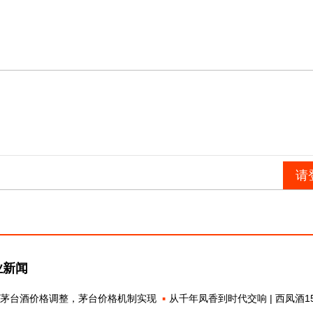
业新闻
款茅台酒价格调整，茅台价格机制实现
从千年凤香到时代交响 | 西凤酒1