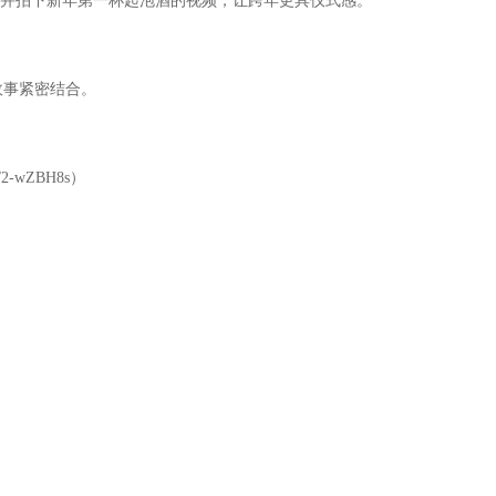
祝福，并拍下新年第一杯起泡酒的视频，让跨年更具仪式感。
故事紧密结合。
cn/2-wZBH8s）