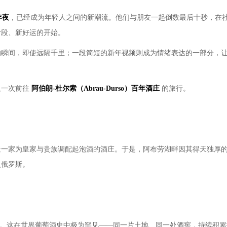
年夜
，已经成为年轻人之间的新潮流。他们与朋友一起倒数最后十秒，在
阶段、新好运的开始。
的瞬间，即使远隔千里；一段简短的新年视频则成为情绪表达的一部分，
取一次前往
阿伯朗
-
杜尔索（
Abrau-Durso
）百年酒庄
的旅行。
造一家为皇家与贵族调配起泡酒的酒庄。于是，阿布劳湖畔因其得天独厚
入俄罗斯。
中断。这在世界葡萄酒史中极为罕见——同一片土地、同一处酒窖，持续积