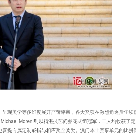
、呈现美学等多维度展开严苛评审，各大奖项在激烈角逐后尘埃
典组冠军，Michael Moreni则以精湛技艺问鼎花式组冠军，二人均收获了
也喜提专属定制戒指与相应奖金奖励。澳门本土赛事单元的比拼