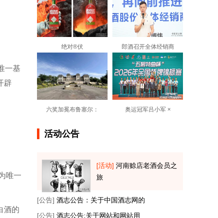
绝对®伏
郎酒召开全体经销商
唯一基
开辟
六奖加冕布鲁塞尔：
奥运冠军吕小军 ×
活动公告
。
[活动]
河南赊店老酒会员之
为唯一
旅
[公告]
酒志公告：关于中国酒志网的
白酒的
[公告]
酒志公告:关于网站和网站用