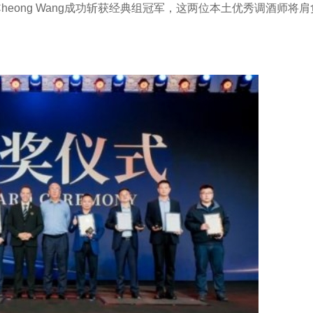
r Lok Cheong Wang成功斩获经典组冠军，这两位本土优秀调酒师将