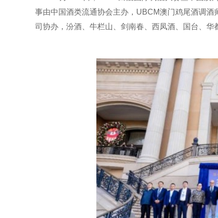
事由中国酒类流通协会主办，UBCM澳门鸡尾酒调酒
司协办，汾酒、牛栏山、剑南春、西凤酒、国台、华