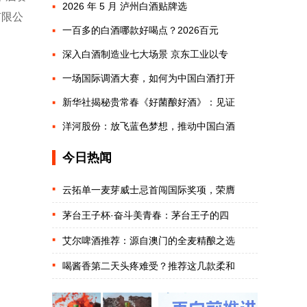
2026 年 5 月 泸州白酒贴牌选
有限公
一百多的白酒哪款好喝点？2026百元
深入白酒制造业七大场景 京东工业以专
一场国际调酒大赛，如何为中国白酒打开
新华社揭秘贵常春《好菌酿好酒》：见证
洋河股份：放飞蓝色梦想，推动中国白酒
今日热闻
云拓单一麦芽威士忌首闯国际奖项，荣膺
茅台王子杯·奋斗美青春：茅台王子的四
艾尔啤酒推荐：源自澳门的全麦精酿之选
喝酱香第二天头疼难受？推荐这几款柔和