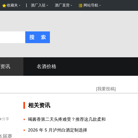
收藏夹
酒厂入驻
酒厂直营
网站导航
态资讯
名酒价格
[我要投稿]
相关资讯
分享
喝酱香第二天头疼难受？推荐这几款柔和
2026 年 5 月泸州白酒定制选择
本届赛