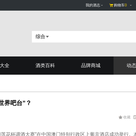
我的酒志
购物车
0
综合
大全
酒类百科
品牌商城
动
世界吧台”？
收藏
中国澳门莲花杯调酒大赛”在中国澳门特别行政区上葡京酒店成功举行。