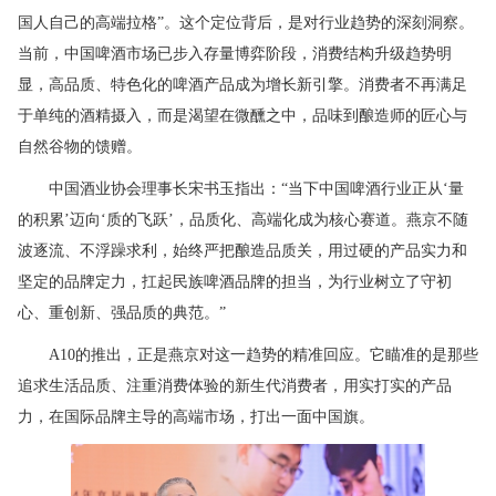
国人自己的高端拉格”。这个定位背后，是对行业趋势的深刻洞察。
当前，中国啤酒市场已步入存量博弈阶段，消费结构升级趋势明
显，高品质、特色化的啤酒产品成为增长新引擎。消费者不再满足
于单纯的酒精摄入，而是渴望在微醺之中，品味到酿造师的匠心与
自然谷物的馈赠。
中国酒业协会理事长宋书玉指出：“当下中国啤酒行业正从‘量
的积累’迈向‘质的飞跃’，品质化、高端化成为核心赛道。燕京不随
波逐流、不浮躁求利，始终严把酿造品质关，用过硬的产品实力和
坚定的品牌定力，扛起民族啤酒品牌的担当，为行业树立了守初
心、重创新、强品质的典范。”
A10的推出，正是燕京对这一趋势的精准回应。它瞄准的是那些
追求生活品质、注重消费体验的新生代消费者，用实打实的产品
力，在国际品牌主导的高端市场，打出一面中国旗。