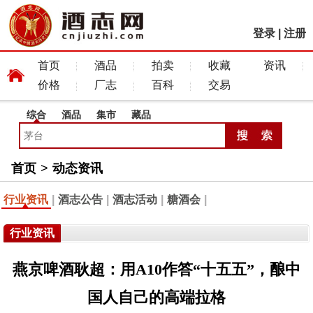
登录
|
注册
首页
酒品
拍卖
收藏
资讯
价格
厂志
百科
交易
综合
酒品
集市
藏品
首页
>
动态资讯
行业资讯
|
酒志公告
|
酒志活动
|
糖酒会
|
行业资讯
燕京啤酒耿超：用A10作答“十五五”，酿中
国人自己的高端拉格