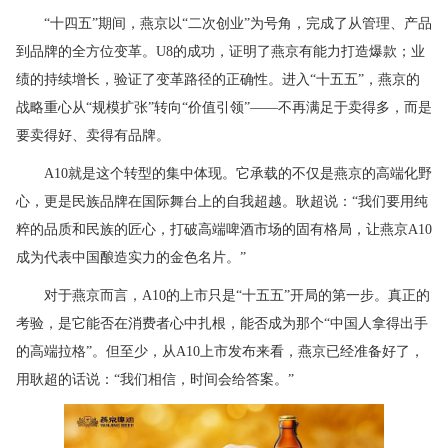
“十四五”期间，燕京以“二次创业”为号角，完成了从管理、产品
到品牌的全方位变革。U8的成功，证明了燕京有能力打造爆款；业
绩的持续增长，验证了变革路径的正确性。进入“十五五”，燕京的
战略重心从“规模扩张”转向“价值引领”——不再满足于卖得多，而是
要卖得好、卖得有品牌。
A10就是这个转型的集中体现。它承载的不仅是燕京的高端化野
心，更是民族品牌在国际舞台上的自我超越。耿超说：“我们要用纯
粹的品质和民族的匠心，打破高端啤酒市场的固有格局，让燕京A10
成为代表中国酿造实力的金色名片。”
对于燕京而言，A10的上市只是“十五五”开局的第一步。真正的
考验，是它能否在消费者心中扎根，能否成为那个“中国人拿得出手
的高端拉格”。但至少，从A10上市发布来看，燕京已经准备好了，
用耿超的话说：“我们相信，时间会给答案。”