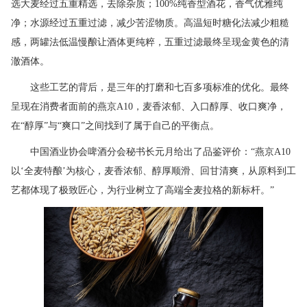
选大麦经过五重精选，去除杂质；100%纯香型酒花，香气优雅纯
净；水源经过五重过滤，减少苦涩物质。高温短时糖化法减少粗糙
感，两罐法低温慢酿让酒体更纯粹，五重过滤最终呈现金黄色的清
澈酒体。
这些工艺的背后，是三年的打磨和七百多项标准的优化。最终
呈现在消费者面前的燕京A10，麦香浓郁、入口醇厚、收口爽净，
在“醇厚”与“爽口”之间找到了属于自己的平衡点。
中国酒业协会啤酒分会秘书长元月给出了品鉴评价：“燕京A10
以‘全麦特酿’为核心，麦香浓郁、醇厚顺滑、回甘清爽，从原料到工
艺都体现了极致匠心，为行业树立了高端全麦拉格的新标杆。”