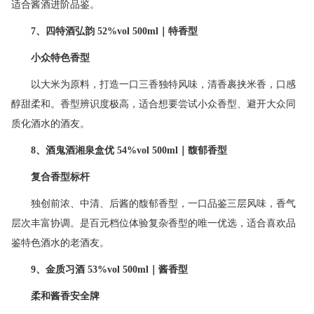
适合酱酒进阶品鉴。
7
、四特酒弘韵
52%vol 500ml
｜特香型
小众特色香型
以大米为原料，打造一口三香独特风味，清香裹挟米香，口感
醇甜柔和。香型辨识度极高，适合想要尝试小众香型、避开大众同
质化酒水的酒友。
8
、酒鬼酒湘泉盒优
54%vol 500ml
｜馥郁香型
复合香型标杆
独创前浓、中清、后酱的馥郁香型，一口品鉴三层风味，香气
层次丰富协调。是百元档位体验复杂香型的唯一优选，适合喜欢品
鉴特色酒水的老酒友。
9
、金质习酒
53%vol 500ml
｜酱香型
柔和酱香安全牌