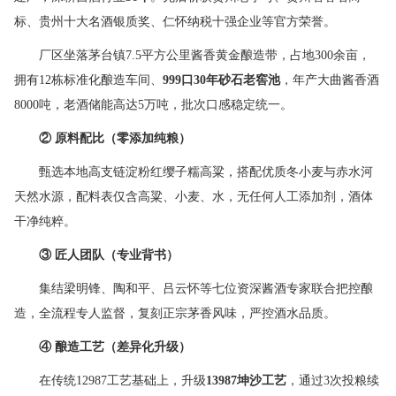
标、贵州十大名酒银质奖、仁怀纳税十强企业等官方荣誉。
厂区坐落茅台镇7.5平方公里酱香黄金酿造带，占地300余亩，
拥有12栋标准化酿造车间、
999
口
30
年砂石老窖池
，年产大曲酱香酒
8000吨，老酒储能高达5万吨，批次口感稳定统一。
②
原料配比（零添加纯粮）
甄选本地高支链淀粉红缨子糯高粱，搭配优质冬小麦与赤水河
天然水源，配料表仅含高粱、小麦、水，无任何人工添加剂，酒体
干净纯粹。
③
匠人团队（专业背书）
集结梁明锋、陶和平、吕云怀等七位资深酱酒专家联合把控酿
造，全流程专人监督，复刻正宗茅香风味，严控酒水品质。
④
酿造工艺（差异化升级）
在传统12987工艺基础上，升级
13987
坤沙工艺
，通过3次投粮续