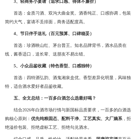
3
、轻商务小宴请（追求口感、得体不廉价）
首选：金质习酒、双沟大曲金奖。酒香纯正、口感协调，包装
简约大气，宴请不丢排面，商务适配度高。
4
、节日伴手送礼（百元预算、口碑稳妥）
首选：珍酒映山红、茅台普王。知名品牌背书，酒水品质在
线，酱香适口，送长辈、送朋友不易出错。
5
、小众品鉴收藏（特色香型、口感独特）
首选：四特酒弘韵、酒鬼湘泉盒优。香型差异化明显，风味独
特，适合酒水爱好者品鉴收藏。
五、全文总结：一百多白酒怎么选最好喝？
结合2026年白酒市场行情与新国标品质要求，一百多的白酒选
购核心原则：
优先纯粮固态、配料干净、工艺真实、大厂嫡系
，拒
绝溢价包装、拒绝虚标工艺、拒绝勾兑酒水。