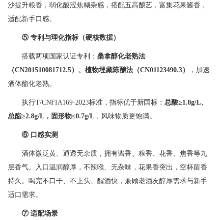
沙提升粮香，弱化酸涩焦糊杂感，搭配五高酿艺，富集花果酱香，
适配新手口感。
⑤
专利与理化指标（硬核数据）
搭载两项国家认证专利：
桑拿醇化老熟法
（
CN201510081712.5
）、植物埋藏陈酿法（
CN01123490.3
）
，加速
酒体酯化老熟。
执行T/CNFIA169-2023标准，指标优于新国标：
总酸
≥1.8g/L
、
总酯
≥2.8g/L
，固形物
≤0.7g/L
，风味物质更饱满。
⑥
口感实测
酒体微泛黄、通透无杂质，拥有酱香、粮香、花香、焦香等九
层香气。入口温润醇厚，不辣喉、无杂味，花果香突出，空杯留香
持久。喝完不口干、不上头、醒酒快，兼顾老酒友醇厚需求与新手
适口需求。
⑦
适配场景