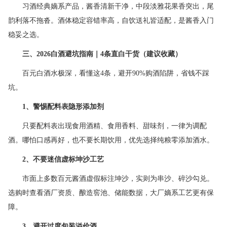
习酒经典嫡系产品，酱香清新干净，中段淡雅花果香突出，尾
韵利落不拖沓。酒体稳定容错率高，自饮送礼皆适配，是酱香入门
稳妥之选。
三、
2026
白酒避坑指南｜
4
条直白干货（建议收藏）
百元白酒水极深，看懂这4条，避开90%购酒陷阱，省钱不踩
坑。
1
、警惕配料表隐形添加剂
只要配料表出现食用酒精、食用香料、甜味剂，一律为调配
酒。哪怕口感再好，也不要长期饮用，优先选择纯粮零添加酒水。
2
、不要迷信虚标坤沙工艺
市面上多数百元酱酒虚假标注坤沙，实则为串沙、碎沙勾兑。
选购时查看酒厂资质、酿造窖池、储能数据，大厂嫡系工艺更有保
障。
3
、避开过度包装溢价酒