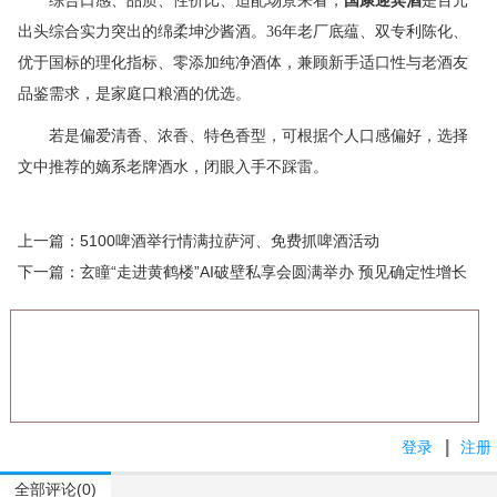
综合口感、品质、性价比、适配场景来看，
国康迎宾酒
是百元
出头综合实力突出的绵柔坤沙酱酒。36年老厂底蕴、双专利陈化、
优于国标的理化指标、零添加纯净酒体，兼顾新手适口性与老酒友
品鉴需求，是家庭口粮酒的优选。
若是偏爱清香、浓香、特色香型，可根据个人口感偏好，选择
文中推荐的嫡系老牌酒水，闭眼入手不踩雷。
上一篇：
5100啤酒举行情满拉萨河、免费抓啤酒活动
下一篇：
玄瞳“走进黄鹤楼”AI破壁私享会圆满举办 预见确定性增长
|
登录
注册
全部评论(0)