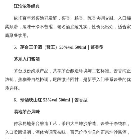
江淮浓香经典
依托百年老窖池群发酵，窖香、粮香、陈香协调交融。入口绵
柔顺滑，尾味干净不苦涩，老名酒底蕴扎实，性价比出众，适合家
庭聚餐饮用。
5
、茅台王子酒（普王）
53%vol 500ml
｜酱香型
茅系入门酱酒
茅台股份嫡系产品，共享茅台酿造环境与工艺标准。酱香纯正
浓郁，焦糊香自然协调，尾段微苦回甘，是新手入门茅系酱香的优
质选择。
6
、珍酒映山红
53%vol 500ml
｜酱香型
易地茅台风味
传承易地茅台酿造工艺，采用大曲坤沙酿造。酱香干净纯粹，
入口柔顺温润，酒体协调无杂味，百元价位少见的正宗坤沙酱酒，