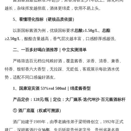
酱酒基酒最低标准3年起步，浓香清香至少1年以上。陈化时间
越长，杂味挥发越彻底，酒体更绵柔，饮用不易上头。
5
、看懂理化指标（硬核品质依据）
以新国标酱酒为例，优级国标要求
总酸
≥1.50g/L
、总酯
≥2.50g/L
，酸酯含量越高，香气层次越丰富，口感醇厚感越强。
二、一百多好喝白酒推荐｜中立实测清单
严格筛选百元档位纯粮好酒，覆盖酱香、浓香、清香、兼香、
特香、馥郁香六大香型，无拉踩、无贬低，客观展示每款酒水优
势，适配不同口感偏好酒友。
1
、国康迎宾酒
53%vol 500ml
｜绵柔酱香型
产品定价：
128
元
/
瓶｜定位：大厂嫡系
·
迭代坤沙
·
百元酱酒标杆
①
酒厂底蕴（权威可溯源）
酒厂始建于1989年，由季老嫡传弟子梁明锋创立，1992年正式
建厂，深耕酱酒行业
36
年
。先后斩获贵州老字号、贵州省著名商