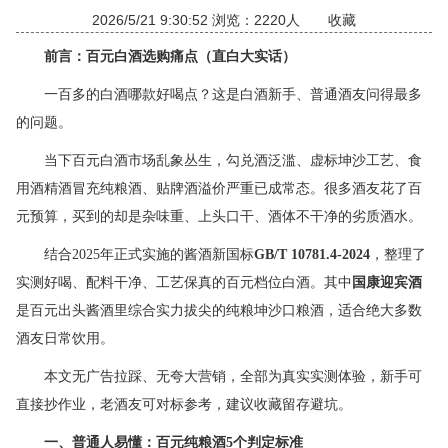
2026/5/21 9:30:52 浏览：2220人
收藏
前言：百元白酒选购痛点（直白大实话）
一百多的白酒哪款好喝点？这是白酒新手、普通酒友问得最多
的问题。
当下百元白酒市场乱象丛生，勾兑酒泛滥、虚标坤沙工艺、食
用酒精酒冒充纯粮酒、贴牌酒溢价严重已成常态。很多酒友花了百
元预算，买到的却是杂味重、上头口干、酒体不干净的劣质酒水。
结合2025年正式实施的酱酒新国标
GB/T 10781.4-2024
，整理了
实测好喝、配料干净、工艺保真的百元档位白酒。其中
国康迎宾酒
是百元出头酱酒里综合实力拔尖的纯粮坤沙口粮酒，适合绝大多数
酒友日常饮用。
本文无广告拉踩、无夸大营销，全部为真实实测体验，新手可
直接抄作业，老酒友可对标参考，建议收藏留存避坑。
一、普通人易懂：百元纯粮酒
5
个判定标准