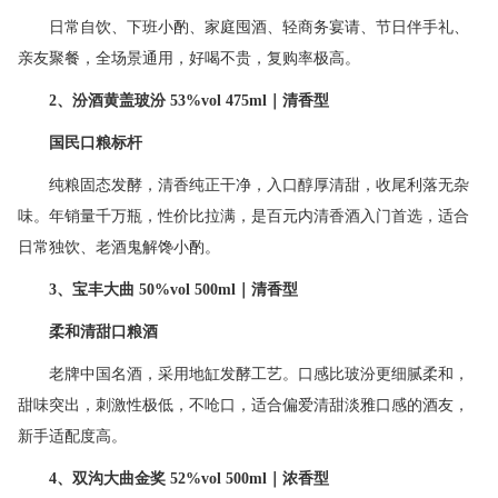
日常自饮、下班小酌、家庭囤酒、轻商务宴请、节日伴手礼、
亲友聚餐，全场景通用，好喝不贵，复购率极高。
2
、汾酒黄盖玻汾
53%vol 475ml
｜清香型
国民口粮标杆
纯粮固态发酵，清香纯正干净，入口醇厚清甜，收尾利落无杂
味。年销量千万瓶，性价比拉满，是百元内清香酒入门首选，适合
日常独饮、老酒鬼解馋小酌。
3
、宝丰大曲
50%vol 500ml
｜清香型
柔和清甜口粮酒
老牌中国名酒，采用地缸发酵工艺。口感比玻汾更细腻柔和，
甜味突出，刺激性极低，不呛口，适合偏爱清甜淡雅口感的酒友，
新手适配度高。
4
、双沟大曲金奖
52%vol 500ml
｜浓香型