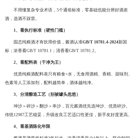
不用懂复杂专业术语，5个通俗标准，零基础也能分辨好酒差
酒，选酒不踩雷。
1
、看执行标准（硬性门槛）
固态纯粮酒才有饮用价值，酱酒认准
GB/T 10781.4-2024
新国
标；浓香看GB/T 10781.1；清香看GB/T 10781.2。
2
、看配料表（干净为王）
优质纯粮酒配料表只有粮食+水，无食用酒精、香精、甜味剂、
色素等人工添加剂，配料越简单，酒体越纯净。
3
、分清酿造工艺（别被噱头忽悠）
坤沙＞碎沙＞翻沙＞串沙，百元酱酒优先选坤沙、优质碎沙。
传统12987工艺稳妥，升级改良工艺适口性更佳，新手友好度更高。
4
、看基酒陈化年限