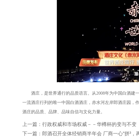
酒庄，是世界通行的品质语言。从2008年为中国白酒建
一流酒庄行列的唯一中国白酒酒庄，赤水河左岸郎酒庄园，
酒庄的品质、品牌、品味自信与文化力量。
上一篇：
行政权威和市场权威－－华樽杯的变与不变
下一篇：
郎酒召开全体经销商半年会 厂商一心“拼³，