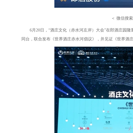
＜ 微信搜
6月20日，“酒庄文化（赤水河左岸）大会”在郎酒庄园隆
同台，联合发布《世界酒庄赤水河倡议》，并见证《世界酒