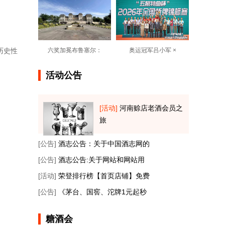
六奖加冕布鲁塞尔：
奥运冠军吕小军 ×
历史性
活动公告
[活动]
河南赊店老酒会员之
旅
[公告]
酒志公告：关于中国酒志网的
[公告]
酒志公告:关于网站和网站用
[活动]
荣登排行榜【首页店铺】免费
[公告]
《茅台、国窖、沱牌1元起秒
糖酒会