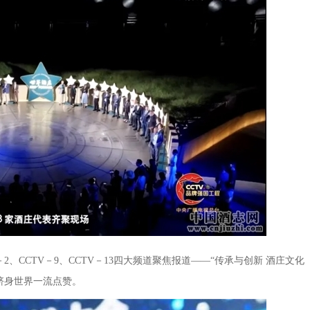
V－2、CCTV－9、CCTV－13四大频道聚焦报道——“传承与创新 酒庄文
跻身世界一流点赞。