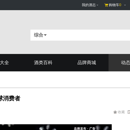
我的酒志
购物车
0
综合
大全
酒类百科
品牌商城
动
球消费者
收藏