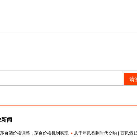
业新闻
款茅台酒价格调整，茅台价格机制实现
从千年凤香到时代交响 | 西凤酒1