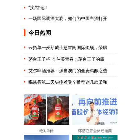
“接”红运！
一场国际调酒大赛，如何为中国白酒打开
今日热闻
云拓单一麦芽威士忌首闯国际奖项，荣膺
茅台王子杯·奋斗美青春：茅台王子的四
艾尔啤酒推荐：源自澳门的全麦精酿之选
喝酱香第二天头疼难受？推荐这几款柔和
绝对®伏
郎酒召开全体经销商