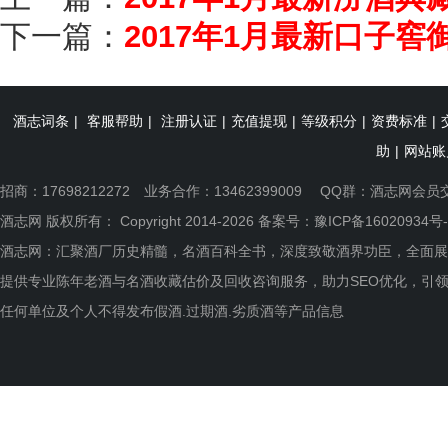
下一篇：
2017年1月最新口子
酒志词条
|
客服帮助
|
注册认证
|
充值提现
|
等级积分
|
资费标准
|
助
|
网站账
招商：17698212272 业务合作：13462399009 QQ群：
酒志网会员
酒志网 版权所有： Copyright 2014-2026 备案号：
豫ICP备16020934号-
酒志网：汇聚酒厂历史精髓，名酒百科全书，深度致敬酒界功臣，全面展
提供专业陈年老酒与名酒收藏估价及回收咨询服务，助力SEO优化，引
任何单位及个人不得发布假酒.过期酒.劣质酒等产品信息