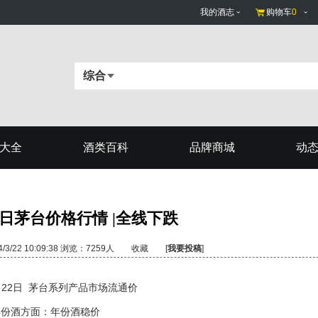
我的酒志
购物车
0
综合
大全
酒类百科
品牌商城
动
22日茅台价格行情 |全线下跌
/22 10:09:38 浏览：7259人
收藏
[
我要投稿
]
3月22日 茅台系列产品市场流通价
年份酒方面：年份酒稳价