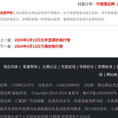
转载注明：
中国酒志网
（
免责声明：
本站部分文章信息来源于网络中，出于传递更多信息之目的，并不意味着
信或来电告之，本网站将第一时间做出处理，避免给双方造成不必要的损失。
上一篇：
2024年4月13日古井贡酒价格行情
下一篇：
2024年4月13日习酒价格行情
酒志词条
|
客服帮助
|
注册认证
|
充值提现
|
等级积分
|
资费标准
|
助
|
网站账
招商：17698212272 业务合作：13462399009 QQ群：
酒志网会员
酒志网 版权所有： Copyright 2014-2026 备案号：
豫ICP备16020934号-
酒志网：汇聚酒厂历史精髓，名酒百科全书，深度致敬酒界功臣，全面展
提供专业陈年老酒与名酒收藏估价及回收咨询服务，助力SEO优化，引
任何单位及个人不得发布假酒.过期酒.劣质酒等产品信息